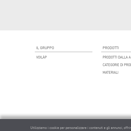
IL GRUPPO
PRODOTTI
VOILÀP
PRODOTTI DALLA A
CATEGORIE DI PRO
MATERIALI
Utilizziamo i cookie per personalizzare i contenuti e gli annunci, offri