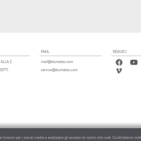
MAIL
SEGUICI
 ALLA Z
mail@elumatec.com
DOTTI
service@elumatec.com
re funzioni per i social media e analizzare gli accessi al nostro sito web. Condividiamo inol