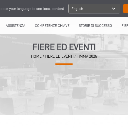
expand_more
oose your language to see local content
English
ASSISTENZA
COMPETENZE CHIAVE
STORIE DI SUCCESSO
FIE
FIERE ED EVENTI
HOME
/
FIERE ED EVENTI
/
FIMMA 2025