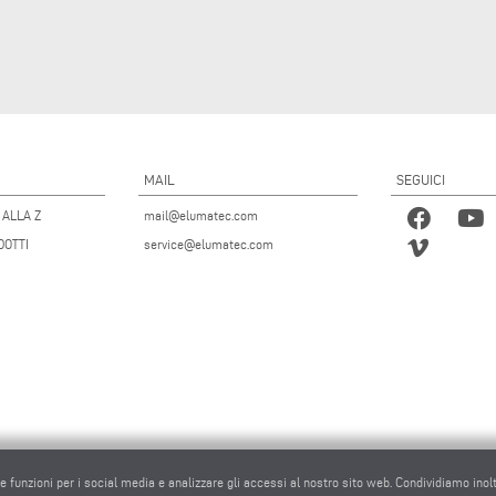
MAIL
SEGUICI
 ALLA Z
mail@elumatec.com
DOTTI
service@elumatec.com
re funzioni per i social media e analizzare gli accessi al nostro sito web. Condividiamo inol