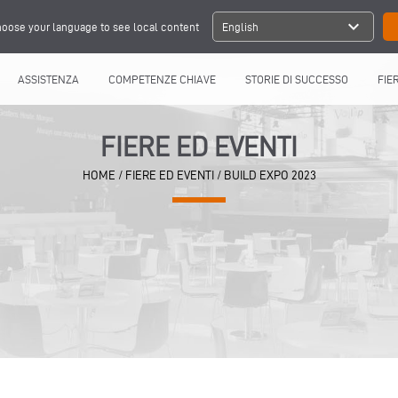
expand_more
oose your language to see local content
English
ASSISTENZA
COMPETENZE CHIAVE
STORIE DI SUCCESSO
FIE
FIERE ED EVENTI
HOME
/
FIERE ED EVENTI
/
BUILD EXPO 2023