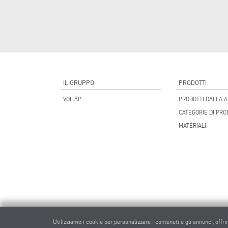
IL GRUPPO
PRODOTTI
VOILÀP
PRODOTTI DALLA A
CATEGORIE DI PRO
MATERIALI
Utilizziamo i cookie per personalizzare i contenuti e gli annunci, offri