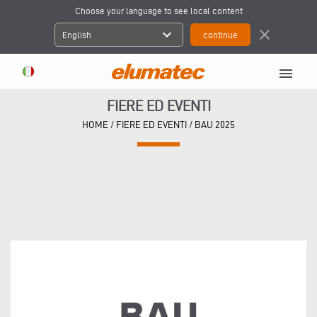
Choose your language to see local content
expand_more
close
English
menu
FIERE ED EVENTI
HOME
/
FIERE ED EVENTI
/
BAU 2025