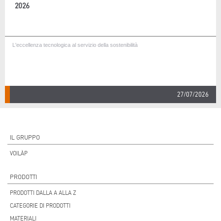
2026
L'eccellenza tecnologica al servizio della sostenibilità
27/07/2026
IL GRUPPO
VOILÀP
PRODOTTI
PRODOTTI DALLA A ALLA Z
CATEGORIE DI PRODOTTI
MATERIALI