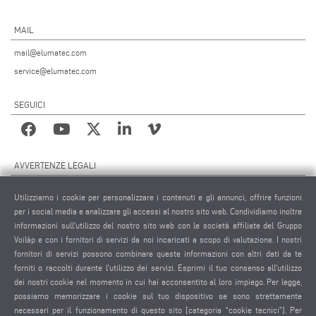
MAIL
mail@elumatec.com
service@elumatec.com
SEGUICI
AVVERTENZE LEGALI
NOTE LEGALI
Utilizziamo i cookie per personalizzare i contenuti e gli annunci, offrire funzioni
MATERIALE GRAFICO
per i social media e analizzare gli accessi al nostro sito web. Condividiamo inoltre
PROTEZIONE DEI DATI
informazioni sull'utilizzo del nostro sito web con le società affiliate del Gruppo
Voilàp e con i fornitori di servizi da noi incaricati a scopo di valutazione. I nostri
PROTEZIONE DEI DATI INTERNAZIONALE
fornitori di servizi possono combinare queste informazioni con altri dati da te
CONDIZIONI GENERALI DI VENDITA
forniti o raccolti durante l'utilizzo dei servizi. Esprimi il tuo consenso all'utilizzo
CONTRATTO DI MANUTENZIONE REMOTA
dei nostri cookie nel momento in cui hai acconsentito al loro impiego. Per legge,
possiamo memorizzare i cookie sul tuo dispositivo se sono strettamente
IMPOSTAZIONE COOKIES
necessari per il funzionamento di questo sito [categoria “cookie tecnici”]. Per