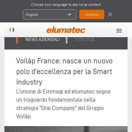
Choose your language to see local content
expand_more
close
English
menu
NEWS AZIENDALI
11/03/2026
Voilàp France: nasce un nuovo
polo d’eccellenza per la Smart
Industry
L’unione di Emmegi ed elumatec segna
un traguardo fondamentale nella
strategia “One Company” del Gruppo
Voilàp.