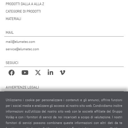
PRODOTTI DALLA A ALLA Z
CATEGORIE DI PRODOTTI
MATERIALI
MAIL
mail@elumatec.com
service@elumatec.com
SEGUICI
AVVERTENZE LEGALI
NOTE LEGALI
Utilizziamo i cookie per personalizzare i contenuti e gli annunci, offrire funzioni
MATERIALE GRAFICO
per i social media e analizzare gli accessi al nostro sito web. Condividiamo inoltre
PROTEZIONE DEI DATI
informazioni sull'utilizzo del nostro sito web con le società affiliate del Gruppo
Voilàp e con i fornitori di servizi da noi incaricati a scopo di valutazione. I nostri
PROTEZIONE DEI DATI INTERNAZIONALE
fornitori di servizi possono combinare queste informazioni con altri dati da te
CONDIZIONI GENERALI DI VENDITA