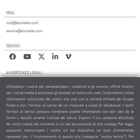
MAIL
mail@elumatec.com
service@elumatec.com
SEGUICI
AVVERTENZE LEGALI
NOTE LEGALI
Utilizziamo i cookie per personalizzare i contenuti e gli annunci, offrire funzioni
MATERIALE GRAFICO
per i social media e analizzare gli accessi al nostro sito web. Condividiamo inoltre
PROTEZIONE DEI DATI
informazioni sull'utilizzo del nostro sito web con le società affiliate del Gruppo
Voilàp e con i fornitori di servizi da noi incaricati a scopo di valutazione. I nostri
PROTEZIONE DEI DATI INTERNAZIONALE
fornitori di servizi possono combinare queste informazioni con altri dati da te
CONDIZIONI GENERALI DI VENDITA
forniti o raccolti durante l'utilizzo dei servizi. Esprimi il tuo consenso all'utilizzo
CONTRATTO DI MANUTENZIONE REMOTA
dei nostri cookie nel momento in cui hai acconsentito al loro impiego. Per legge,
possiamo memorizzare i cookie sul tuo dispositivo se sono strettamente
IMPOSTAZIONE COOKIES
necessari per il funzionamento di questo sito [categoria “cookie tecnici”]. Per
CODICE DI CONDOTTA DEI FORNITORI