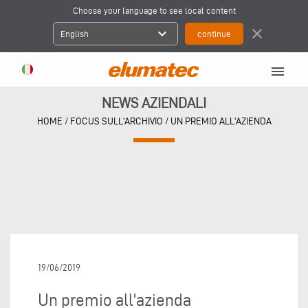
Choose your language to see local content
expand_more
close
English
menu
NEWS AZIENDALI
HOME
/
FOCUS SULL'ARCHIVIO
/
UN PREMIO ALL'AZIENDA
19/06/2019
Un premio all'azienda