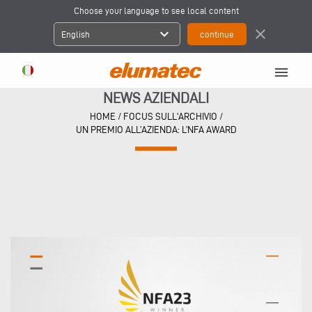
Choose your language to see local content
expand_more
close
English
menu
NEWS AZIENDALI
HOME
/
FOCUS SULL'ARCHIVIO
/
UN PREMIO ALL’AZIENDA: L’NFA AWARD