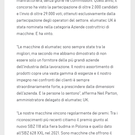
manifatturiera, senza giurie né commissioni. Quest'anno, il
concorso ha visto la partecipazione di oltre 2.000 candidati
e l’invio di oltre 29.000 voti, ottenuti esclusivamente dalla
partecipazione degli operatori del settore. elumatec UK è
stata nominata nella categoria Aziende costruttrici di
macchine. E ha vinto.
“Le macchine di elumatec sono sempre state tra le
migliori, ma secondo me abbiamo dimostrato di non
essere solo un fornitore delle più grandi aziende
dell'industria della lavorazione. Il nostro assortimento di
prodotti copre una vasta gamma di esigenze e il nostro
impegno nei confronti dei clienti è sempre
straordinariamente forte, a prescindere dalle dimensioni
dell'azienda. E le persone lo sentono”, afferma Neil Parton,
amministratore delegato di elumatec UK.
“Le nostre macchine vincono regolarmente dei premi. Tra i
riconoscimenti più recenti citiamo il premio giunto al
nuovo SBZ 118 alla fiera budma in Polonia e quello dato
all'SBZ 628 XXL nel 2021. Sono macchine che offrono il