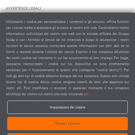
AVVERTENZE LEGALI
NOTE LEGALI
Utilizziamo i cookie per personalizzare i contenuti e gli annunci, offrire funzioni
MATERIALE GRAFICO
per i social media e analizzare gli accessi al nostro sito web. Condividiamo inoltre
PROTEZIONE DEI DATI
informazioni sull'utilizzo del nostro sito web con le società affiliate del Gruppo
Voilàp e con i fornitori di servizi da noi incaricati a scopo di valutazione. I nostri
PROTEZIONE DEI DATI INTERNAZIONALE
fornitori di servizi possono combinare queste informazioni con altri dati da te
CONDIZIONI GENERALI DI VENDITA
forniti o raccolti durante l'utilizzo dei servizi. Esprimi il tuo consenso all'utilizzo
CONTRATTO DI MANUTENZIONE REMOTA
dei nostri cookie nel momento in cui hai acconsentito al loro impiego. Per legge,
possiamo memorizzare i cookie sul tuo dispositivo se sono strettamente
IMPOSTAZIONE COOKIES
necessari per il funzionamento di questo sito [categoria “cookie tecnici”]. Per
CODICE DI CONDOTTA DEI FORNITORI
tutti gli altri tipi di cookie abbiamo bisogno del tuo consenso. Questo sito utilizza
diversi tipi di cookie. Alcuni cookie vengono inseriti da terzi che appaiono sui
nostri siti. Puoi modificare o revocare in qualsiasi momento il tuo consenso
all'utilizzo dei cookie sul nostro sito web, cliccando
qui
Impostazioni dei cookie
elumatec AG - Pinacher Straße 61 - 75417 Mühlacker - Germania - Telefono
Rifiuta i Cookies
+49 7041-14 0
-
mail@elumatec.com
elumatec AG infocenter - Lugwaldstraße 20 - 75417 Mühlacker - Germania