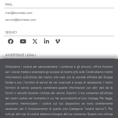
MAIL
mail@elumatec.com
service@elumatec.com
SEGUICI
AVVERTENZE LEGALI
NOTE LEGALI
Utilizziamo i cookie per personalizzare i contenuti e gli annunci, offrire funzioni
MATERIALE GRAFICO
per i social media e analizzare gli accessi al nostro sito web. Condividiamo inoltre
PROTEZIONE DEI DATI
informazioni sull'utilizzo del nostro sito web con le società affiliate del Gruppo
Voilàp e con i fornitori di servizi da noi incaricati a scopo di valutazione. I nostri
PROTEZIONE DEI DATI INTERNAZIONALE
fornitori di servizi possono combinare queste informazioni con altri dati da te
CONDIZIONI GENERALI DI VENDITA
forniti o raccolti durante l'utilizzo dei servizi. Esprimi il tuo consenso all'utilizzo
CONTRATTO DI MANUTENZIONE REMOTA
dei nostri cookie nel momento in cui hai acconsentito al loro impiego. Per legge,
possiamo memorizzare i cookie sul tuo dispositivo se sono strettamente
IMPOSTAZIONE COOKIES
necessari per il funzionamento di questo sito [categoria “cookie tecnici”]. Per
CODICE DI CONDOTTA DEI FORNITORI
tutti gli altri tipi di cookie abbiamo bisogno del tuo consenso. Questo sito utilizza