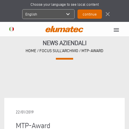
Choose your language to see local content
expand_more
close
English
menu
NEWS AZIENDALI
HOME
/
FOCUS SULL'ARCHIVIO
/
MTP-AWARD
22/01/2019
MTP-Award