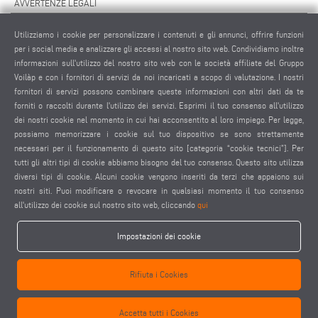
AVVERTENZE LEGALI
NOTE LEGALI
Utilizziamo i cookie per personalizzare i contenuti e gli annunci, offrire funzioni
MATERIALE GRAFICO
per i social media e analizzare gli accessi al nostro sito web. Condividiamo inoltre
PROTEZIONE DEI DATI
informazioni sull'utilizzo del nostro sito web con le società affiliate del Gruppo
Voilàp e con i fornitori di servizi da noi incaricati a scopo di valutazione. I nostri
PROTEZIONE DEI DATI INTERNAZIONALE
fornitori di servizi possono combinare queste informazioni con altri dati da te
CONDIZIONI GENERALI DI VENDITA
forniti o raccolti durante l'utilizzo dei servizi. Esprimi il tuo consenso all'utilizzo
CONTRATTO DI MANUTENZIONE REMOTA
dei nostri cookie nel momento in cui hai acconsentito al loro impiego. Per legge,
possiamo memorizzare i cookie sul tuo dispositivo se sono strettamente
IMPOSTAZIONE COOKIES
necessari per il funzionamento di questo sito [categoria “cookie tecnici”]. Per
CODICE DI CONDOTTA DEI FORNITORI
tutti gli altri tipi di cookie abbiamo bisogno del tuo consenso. Questo sito utilizza
diversi tipi di cookie. Alcuni cookie vengono inseriti da terzi che appaiono sui
nostri siti. Puoi modificare o revocare in qualsiasi momento il tuo consenso
all'utilizzo dei cookie sul nostro sito web, cliccando
qui
Impostazioni dei cookie
elumatec AG - Pinacher Straße 61 - 75417 Mühlacker - Germania - Telefono
Rifiuta i Cookies
+49 7041-14 0
-
mail@elumatec.com
elumatec AG infocenter - Lugwaldstraße 20 - 75417 Mühlacker - Germania
Accetta tutti i Cookies