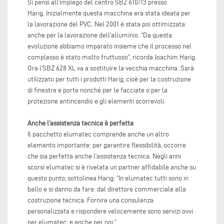
Si pensi all’impiego del centro SBZ 610/13 presso
Harig. Inizialmente questa macchina era stata ideata per
la lavorazione del PVC. Nel 2001 è stata poi ottimizzata
anche per la lavorazione dell’alluminio. “Da questa
evoluzione abbiamo imparato insieme che il processo nel
complesso è stato molto fruttuoso”, ricorda Joachim Harig.
Ora l’SBZ 628 XL va a sostituire la vecchia macchina. Sarà
utilizzato per tutti i prodotti Harig, cioè per la costruzione
di finestre e porte nonché per le facciate o per la
protezione antincendio e gli elementi scorrevoli.
Anche l’assistenza tecnica è perfetta
Il pacchetto elumatec comprende anche un altro
elemento importante: per garantire flessibilità, occorre
che sia perfetta anche l’assistenza tecnica. Negli anni
scorsi elumatec si è rivelata un partner affidabile anche su
questo punto, sottolinea Harig: “In elumatec tutti sono in
ballo e si danno da fare: dal direttore commerciale alla
costruzione tecnica. Fornire una consulenza
personalizzata e rispondere velocemente sono servizi ovvi
per elumatec; e anche per noi.”