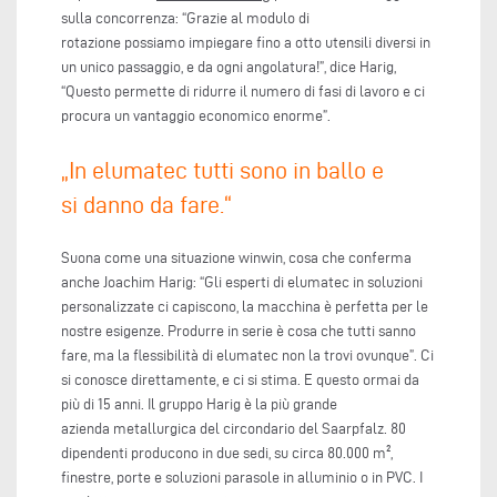
sulla concorrenza: “Grazie al modulo di
rotazione possiamo impiegare fino a otto utensili diversi in
un unico passaggio, e da ogni angolatura!”, dice Harig,
“Questo permette di ridurre il numero di fasi di lavoro e ci
procura un vantaggio economico enorme”.
„In elumatec tutti sono in ballo e
si danno da fare.“
Suona come una situazione winwin, cosa che conferma
anche Joachim Harig: “Gli esperti di elumatec in soluzioni
personalizzate ci capiscono, la macchina è perfetta per le
nostre esigenze. Produrre in serie è cosa che tutti sanno
fare, ma la flessibilità di elumatec non la trovi ovunque”. Ci
si conosce direttamente, e ci si stima. E questo ormai da
più di 15 anni. Il gruppo Harig è la più grande
azienda metallurgica del circondario del Saarpfalz. 80
dipendenti producono in due sedi, su circa 80.000 m²,
finestre, porte e soluzioni parasole in alluminio o in PVC. I