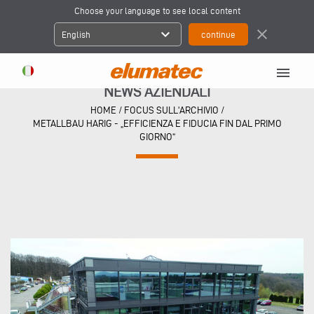
Choose your language to see local content
expand_more
close
English
menu
NEWS AZIENDALI
HOME
/
FOCUS SULL'ARCHIVIO
/
METALLBAU HARIG - „EFFICIENZA E FIDUCIA FIN DAL PRIMO
GIORNO“