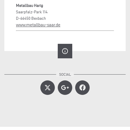
Metallbau Harig
Saarpfalz-Park 114
D-66450 Bexbach
www.metallbau-saar.de
info_outline