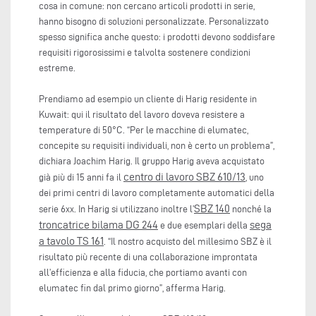
cosa in comune: non cercano articoli prodotti in serie,
hanno bisogno di soluzioni personalizzate. Personalizzato
spesso significa anche questo: i prodotti devono soddisfare
requisiti rigorosissimi e talvolta sostenere condizioni
estreme.
Prendiamo ad esempio un cliente di Harig residente in
Kuwait: qui il risultato del lavoro doveva resistere a
temperature di 50°C. “Per le macchine di elumatec,
concepite su requisiti individuali, non è certo un problema”,
dichiara Joachim Harig. Il gruppo Harig aveva acquistato
centro di lavoro SBZ 610/13
già più di 15 anni fa il
, uno
dei primi centri di lavoro completamente automatici della
SBZ 140
serie 6xx. In Harig si utilizzano inoltre l’
nonché la
troncatrice bilama DG 244
sega
e due esemplari della
a tavolo TS 161
. “Il nostro acquisto del millesimo SBZ è il
risultato più recente di una collaborazione improntata
all’efficienza e alla fiducia, che portiamo avanti con
elumatec fin dal primo giorno”, afferma Harig.