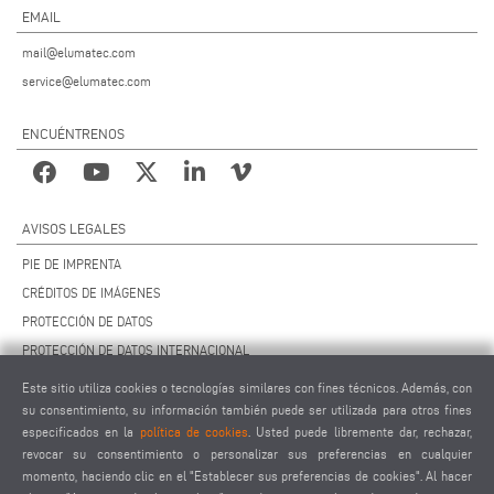
EMAIL
mail@elumatec.com
service@elumatec.com
ENCUÉNTRENOS
AVISOS LEGALES
PIE DE IMPRENTA
CRÉDITOS DE IMÁGENES
PROTECCIÓN DE DATOS
PROTECCIÓN DE DATOS INTERNACIONAL
CCG
Este sitio utiliza cookies o tecnologías similares con fines técnicos. Además, con
CONTRATO DE MANTENIMIENTO REMOTO
su consentimiento, su información también puede ser utilizada para otros fines
especificados en la
política de cookies
. Usted puede libremente dar, rechazar,
AJUSTES DE COOKIES
revocar su consentimiento o personalizar sus preferencias en cualquier
CÓDIGO DE CONDUCTA PARA PROVEEDORES
momento, haciendo clic en el "Establecer sus preferencias de cookies". Al hacer