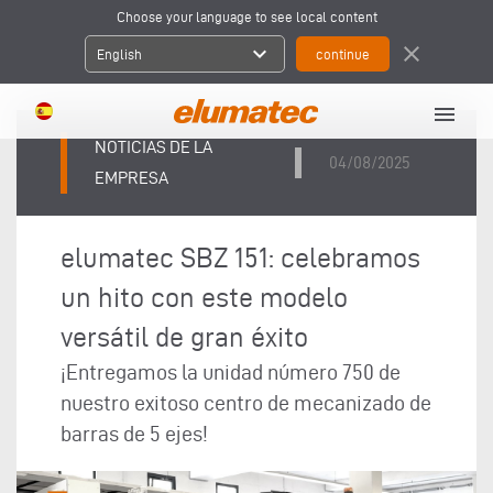
Choose your language to see local content
expand_more
close
English
menu
NOTICIAS DE LA
04/08/2025
EMPRESA
elumatec SBZ 151: celebramos
un hito con este modelo
versátil de gran éxito
¡Entregamos la unidad número 750 de
nuestro exitoso centro de mecanizado de
barras de 5 ejes!