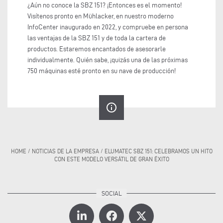
¿Aún no conoce la SBZ 151? ¡Entonces es el momento!
Visítenos pronto en Mühlacker, en nuestro moderno
InfoCenter inaugurado en 2022, y compruebe en persona
las ventajas de la SBZ 151 y de toda la cartera de
productos. Estaremos encantados de asesorarle
individualmente. Quién sabe, ¡quizás una de las próximas
750 máquinas esté pronto en su nave de producción!
info_outline
HOME
/
NOTICIAS DE LA EMPRESA
/
ELUMATEC SBZ 151: CELEBRAMOS UN HITO
CON ESTE MODELO VERSÁTIL DE GRAN ÉXITO