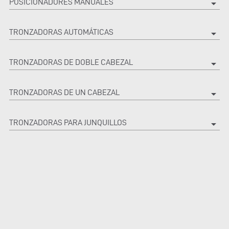
POSICIONADORES MANUALES
arrow_drop_down
TRONZADORAS AUTOMÁTICAS
arrow_drop_down
TRONZADORAS DE DOBLE CABEZAL
arrow_drop_down
TRONZADORAS DE UN CABEZAL
arrow_drop_down
TRONZADORAS PARA JUNQUILLOS
arrow_drop_down