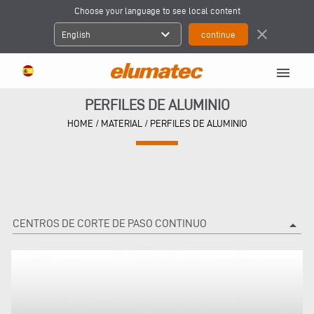
Choose your language to see local content
expand_more
close
English
menu
PERFILES DE ALUMINIO
HOME
/
MATERIAL
/
PERFILES DE ALUMINIO
CENTROS DE CORTE DE PASO CONTINUO
arrow_drop_up