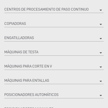
CENTROS DE PROCESAMIENTO DE PASO CONTINUO
arrow_drop_down
COPIADORAS
arrow_drop_down
ENGATILLADORAS
arrow_drop_down
MÁQUINAS DE TESTA
arrow_drop_down
MÁQUINAS PARA CORTE EN V
arrow_drop_down
MÁQUINAS PARA ENTALLAS
arrow_drop_down
POSICIONADORES AUTOMÁTICOS
arrow_drop_down