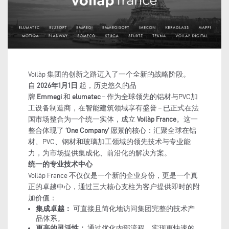
Voilàp 集团的创新之路迈入了一个全新的战略阶段。
自
2026年1月1日
起，历史悠久的品
牌
Emmegi
和
elumatec
– 作为全球领先的铝材与PVC加
工设备制造商，在智能建筑领域享有盛誉 – 已正式在法
国市场整合为一个统一实体，成立
Voilàp France
。这一
整合体现了
‘One Company’
愿景的核心：汇聚全球在铝
材、PVC、钢材和玻璃加工领域的领先技术与专业能
力，为市场提供集成化、前沿化的解决方案。
统一的专业技术中心
Voilàp France 不仅仅是一个新的企业身份，更是一个真
正的卓越中心，通过三大核心支柱为客户提供即时的附
加价值：
集成卓越：
可直接且简化地访问集团完整的技术产
品体系。
更高的灵活性：
通过优化内部流程，实现更快速的