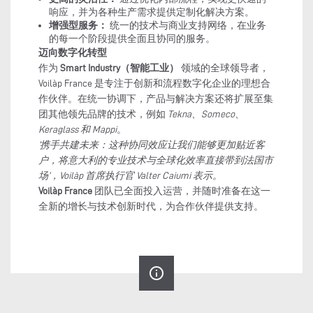
响应，并为各种生产需求提供定制化解决方案。
增强型服务：
统一的技术与商业支持网络，在业务
的每一个阶段提供全面且协同的服务。
迈向数字化转型
作为
Smart Industry（智能工业）
领域的全球领导者，
Voilàp France 是专注于创新和流程数字化企业的理想合
作伙伴。在统一协调下，产品与解决方案还将扩展至集
团其他领先品牌的技术，例如
Tekna、Someco、
Keraglass 和 Mappi
。
‘携手共建未来：这种协同效应让我们能够更加贴近客
户，将意大利的专业技术与全球化效率直接带到法国市
场’，Voilàp 首席执行官 Valter Caiumi 表示。
Voilàp France
团队已全面投入运营，并随时准备在这一
全新的增长与技术创新时代，为合作伙伴提供支持。
info_outline