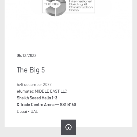
05/12/2022
The Big 5
5>8 december 2022
elumatec MIDDLE EAST LLC
Sheikh Saeed Halls 1-3
& Trade Centre Arena — SS1 B160
Dubai - UAE
info_outline