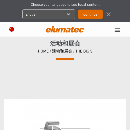
Choose your language to see local content
expand_more
close
English
menu
活动和展会
HOME
/
活动和展会
/
THE BIG 5