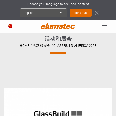
Choose your language to see local content
expand_more
close
English
menu
活动和展会
HOME
/
活动和展会
/
GLASSBUILD AMERICA 2023