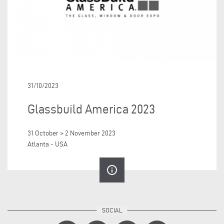
31/10/2023
Glassbuild America 2023
31 October > 2 November 2023
Atlanta - USA
info_outline