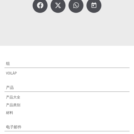
today
组
VOILÀP
产品
产品大全
产品类别
材料
电子邮件