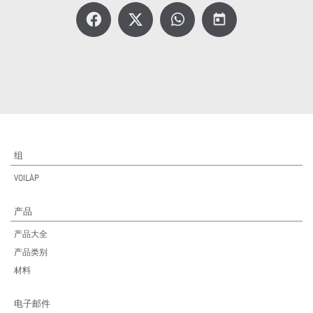
today
组
VOILÀP
产品
产品大全
产品类别
材料
电子邮件