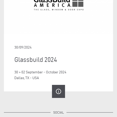
30/09/2024
Glassbuild 2024
30 > 02 September - October 2024
Dallas, TX - USA
info_outline