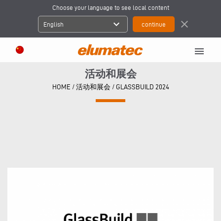
Choose your language to see local content
expand_more
close
English
menu
活动和展会
HOME
/
活动和展会
/
GLASSBUILD 2024