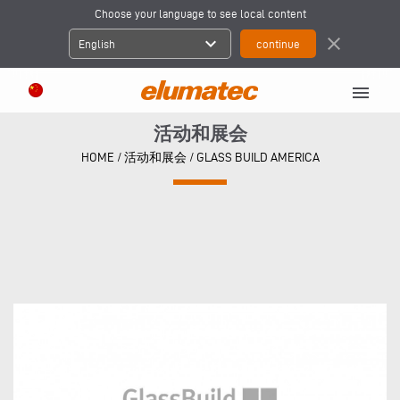
Choose your language to see local content
expand_more
close
English
menu
活动和展会
HOME
/
活动和展会
/
GLASS BUILD AMERICA