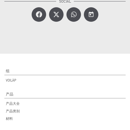
today
组
VOILÀP
产品
产品大全
产品类别
材料