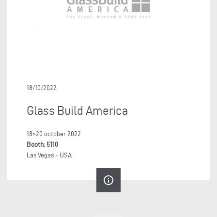
18/10/2022
Glass Build America
18>20 october 2022
Booth: 5110
Las Vegas - USA
info_outline