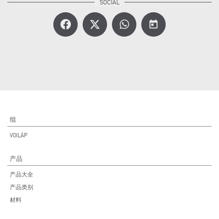
today
组
VOILÀP
产品
产品大全
产品类别
材料