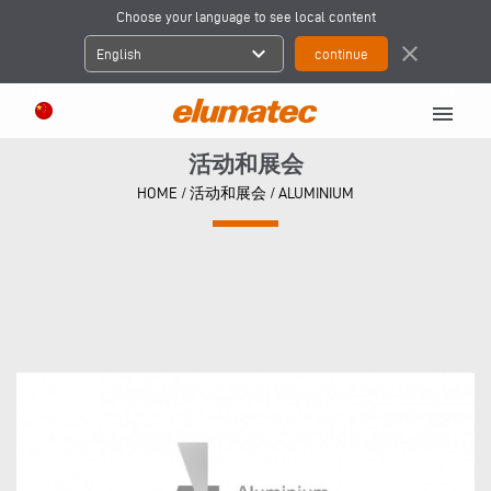
Choose your language to see local content
expand_more
close
English
menu
活动和展会
HOME
/
活动和展会
/
ALUMINIUM