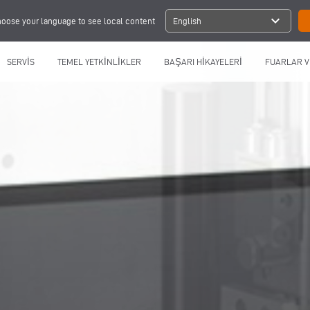
expand_more
oose your language to see local content
English
SERVİS
TEMEL YETKİNLİKLER
BAŞARI HİKAYELERİ
FUARLAR V