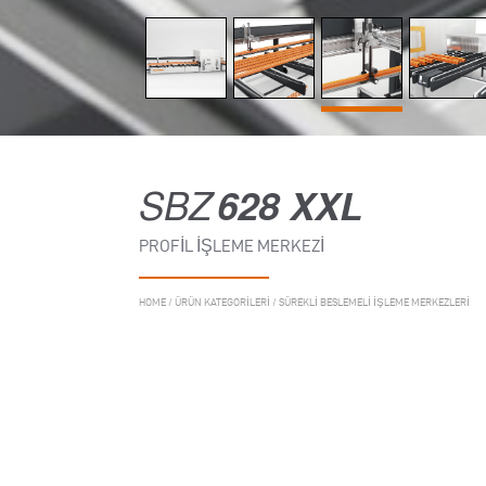
SBZ
628 XXL
PROFIL İŞLEME MERKEZI
HOME
/
ÜRÜN KATEGORILERI
/
SÜREKLI BESLEMELI IŞLEME MERKEZLERI