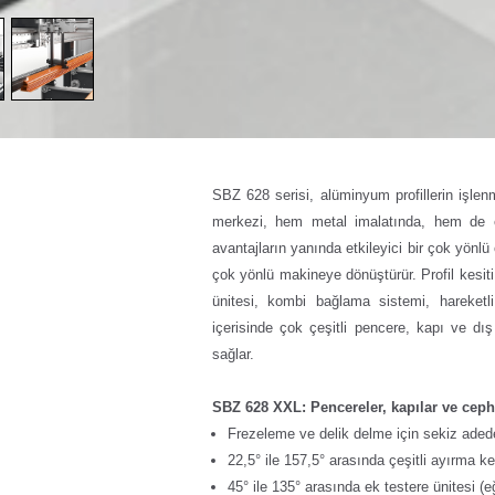
SBZ 628 serisi, alüminyum profillerin işle
merkezi, hem metal imalatında, hem de endü
avantajların yanında etkileyici bir çok yönl
çok yönlü makineye dönüştürür. Profil kesiti
ünitesi, kombi bağlama sistemi, hareketli
içerisinde çok çeşitli pencere, kapı ve dı
sağlar.
SBZ 628 XXL: Pencereler, kapılar ve cephe
Frezeleme ve delik delme için sekiz aded
22,5° ile 157,5° arasında çeşitli ayırma kes
45° ile 135° arasında ek testere ünitesi (