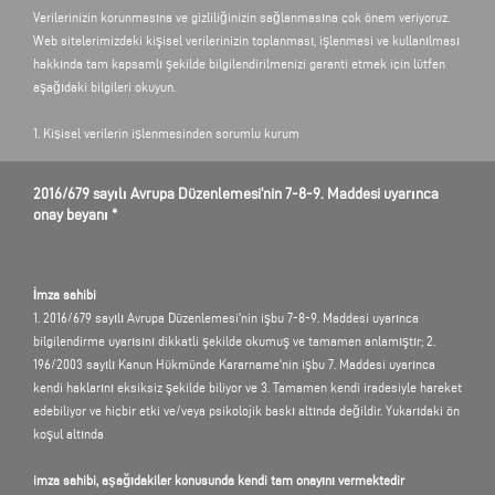
Verilerinizin korunmasına ve gizliliğinizin sağlanmasına çok önem veriyoruz.
Web sitelerimizdeki kişisel verilerinizin toplanması, işlenmesi ve kullanılması
hakkında tam kapsamlı şekilde bilgilendirilmenizi garanti etmek için lütfen
aşağıdaki bilgileri okuyun.
1. Kişisel verilerin işlenmesinden sorumlu kurum
Verileriniz,
elumatec AG
2016/679 sayılı Avrupa Düzenlemesi'nin 7-8-9. Maddesi uyarınca
Pinacher Straße 61
onay beyanı *
75417 Mühlacker
Sorumlu kişi ve Genel Müdür (CEO) Paolo Bianchi
adına ve vekaleten işlenir. Veri güvenliği görevlimize, yukarıda belirtilen posta
İmza sahibi
adresinden veya datenschutzbeauftragter@elumatec.com adresinden e-posta
1. 2016/679 sayılı Avrupa Düzenlemesi'nin işbu 7-8-9. Maddesi uyarınca
yoluyla ulaşabilirsiniz.
bilgilendirme uyarısını dikkatli şekilde okumuş ve tamamen anlamıştır; 2.
196/2003 sayılı Kanun Hükmünde Kararname'nin işbu 7. Maddesi uyarınca
kendi haklarını eksiksiz şekilde biliyor ve 3. Tamamen kendi iradesiyle hareket
2. Sistem dahilindeki amaçlarla verilerin toplanması
edebiliyor ve hiçbir etki ve/veya psikolojik baskı altında değildir. Yukarıdaki ön
İnternet tarayıcınız, Web sitemize girmeniz durumunda teknik nedenlerle
koşul altında
kendi Web sunucumuza erişir. Bu sırada, diğerlerinin yanı sıra erişimin tarihi
ve saati, referans veren Web sitesinin URL'si, çağrılan dosya, tarayıcı tipi,
imza sahibi, aşağıdakiler konusunda kendi tam onayını vermektedir
işletim sistemi ve kullandığınız IP adresi hakkında bilgiler toplanır. Bu veriler,