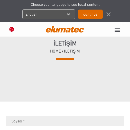
Choose your language to see local content
expand_more
close
English
menu
İLETİŞİM
HOME
/
İLETİŞİM