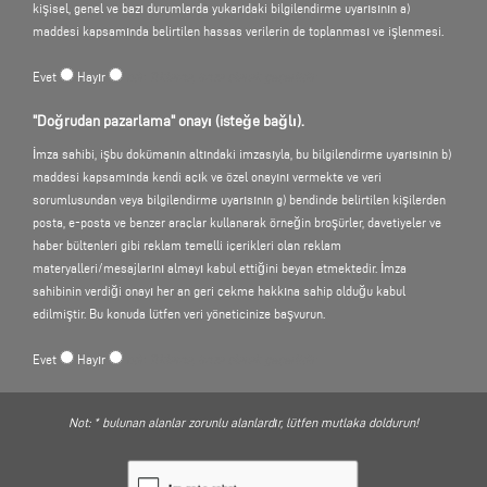
kişisel, genel ve bazı durumlarda yukarıdaki bilgilendirme uyarısının a)
teklifimizi kullanma kapsamında girdiğiniz verilerden ayrı olarak kaydedilir. Bu
maddesi kapsamında belirtilen hassas verilerin de toplanması ve işlenmesi.
veriler, belirli kişilere atanmaz. Veriler, sistem güvenliğini garanti etmek için
protokollendirilir.
Evet
Hayır
ndr: Tıklama, imza olarak geçerlidir
3. Kişisel verilerin toplanması ve işlenmesi
"Doğrudan pazarlama" onayı (isteğe bağlı).
Kişisel veriler sadece, Web sitemizde kendiliğinizden kullanımımıza sunmanız
durumunda toplanır ve işlenir. Bu, aşağıdaki şekilde mümkündür:
İmza sahibi, işbu dokümanın altındaki imzasıyla, bu bilgilendirme uyarısının b)
maddesi kapsamında kendi açık ve özel onayını vermekte ve veri
3.1 Formlarımızın kullanılması durumunda verilerin işlenmesi
sorumlusundan veya bilgilendirme uyarısının g) bendinde belirtilen kişilerden
Web sitemizde aşağıdaki formlar üzerinden bizimle temas kurma olanağına
posta, e-posta ve benzer araçlar kullanarak örneğin broşürler, davetiyeler ve
sahipsiniz:
haber bültenleri gibi reklam temelli içerikleri olan reklam
- "Perde arkasına bakış"'a kayıt yaptırma
materyalleri/mesajlarını almayı kabul ettiğini beyan etmektedir. İmza
- Ürünlerimiz hakkında talepler
sahibinin verdiği onayı her an geri çekme hakkına sahip olduğu kabul
- Servis hizmetlerimiz hakkında talepler
edilmiştir. Bu konuda lütfen veri yöneticinize başvurun.
- Bir fuara kayıt yaptırma
- İletişim talebi (genel, pazarlama amacıyla, basın bildirileri için, iş ve kariyer
Evet
Hayır
ndr: Tıklama, imza olarak geçerlidir
gibi personel soruları için)
Bu sırada hangi kişisel verilerin bize aktarıldığı, iletişim kurmak için
kullanılan ilgili giriş ekranından belirlenir.
Not: * bulunan alanlar zorunlu alanlardır, lütfen mutlaka doldurun!
Girdiğiniz kişisel veriler sadece dahili kullanım için ve kendi amaçlarımız
doğrultusunda toplanır ve kaydedilir. Amaçlar, talebinizin türüne göre belirlenir