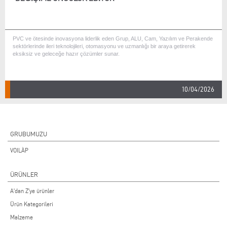
PVC ve ötesinde inovasyona liderlik eden Grup, ALU, Cam, Yazılım ve Perakende
sektörlerinde ileri teknolojileri, otomasyonu ve uzmanlığı bir araya getirerek
eksiksiz ve geleceğe hazır çözümler sunar.
10/04/2026
GRUBUMUZU
VOILÀP
ÜRÜNLER
A'dan Z'ye ürünler
Ürün Kategorileri
Malzeme