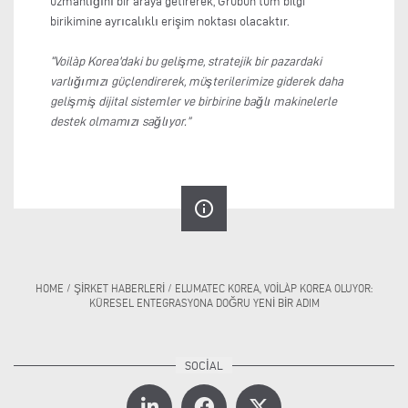
uzmanlığını bir araya getirerek, Grubun tüm bilgi
birikimine ayrıcalıklı erişim noktası olacaktır.
“Voilàp Korea'daki bu gelişme, stratejik bir pazardaki
varlığımızı güçlendirerek, müşterilerimize giderek daha
gelişmiş dijital sistemler ve birbirine bağlı makinelerle
destek olmamızı sağlıyor.”
info_outline
HOME
/
ŞIRKET HABERLERI
/
ELUMATEC KOREA, VOILÀP KOREA OLUYOR:
KÜRESEL ENTEGRASYONA DOĞRU YENI BIR ADIM