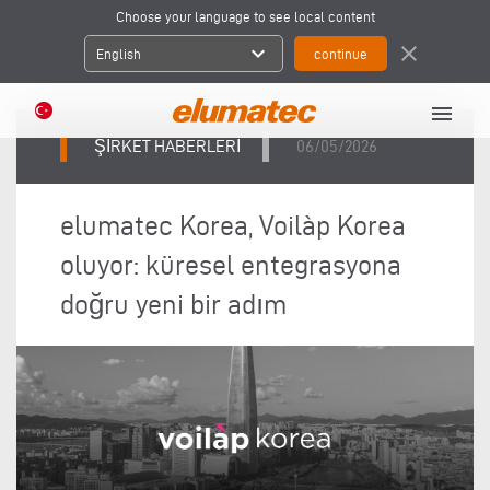
Choose your language to see local content
expand_more
close
English
menu
ŞIRKET HABERLERI
06/05/2026
elumatec Korea, Voilàp Korea
oluyor: küresel entegrasyona
doğru yeni bir adım