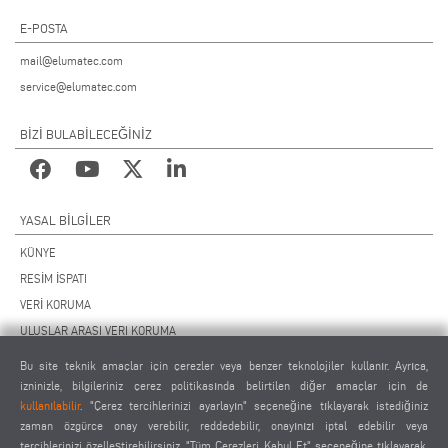
E-POSTA
mail@elumatec.com
service@elumatec.com
BİZİ BULABİLECEĞİNİZ
YASAL BILGILER
KÜNYE
RESİM İSPATI
VERİ KORUMA
ULUSLAR ARASI VERI KORUMA
GENEL ÇALIŞMA KOŞULLARI
Bu site teknik amaçlar için çerezler veya benzer teknolojiler kullanır. Ayrıca,
UZAKTAN BAKIM SÖZLEŞMESİ
izninizle, bilgileriniz çerez politikasında belirtilen diğer amaçlar için de
kullanılabilir
. "Çerez tercihlerinizi ayarlayın" seçeneğine tıklayarak istediğiniz
ÇEREZ AYARLARI
zaman özgürce onay verebilir, reddedebilir, onayınızı iptal edebilir veya
TEDARİKÇİLER DAVRANIŞ KURALLARI
tercihlerinizi özelleştirebilirsiniz. "Tüm Çerezleri Kabul Et" seçeneğine tıklayarak,