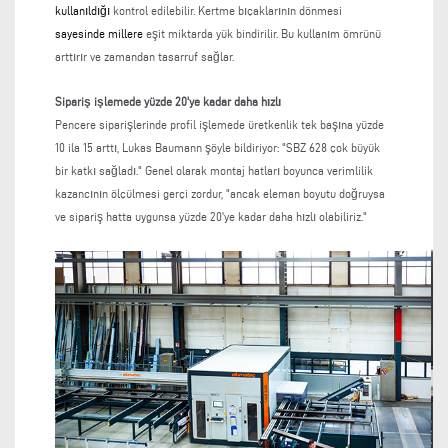
kullanıldığı
kontrol edilebilir. Kertme bıçaklarının dönmesi
sayesinde millere
eşit miktarda yük bindirilir. Bu kullanım ömrünü
arttırır ve zamandan tasarruf sağlar.
Sipariş işlemede yüzde 20'ye kadar daha hızlı
Pencere siparişlerinde profil işlemede üretkenlik tek başına yüzde
10 ila 15 arttı, Lukas Baumann şöyle bildiriyor: "SBZ 628 çok büyük
bir katkı sağladı." Genel olarak montaj hatları boyunca verimlilik
kazancının ölçülmesi gerçi zordur, "ancak eleman boyutu doğruysa
ve sipariş hatta uygunsa yüzde 20'ye kadar daha hızlı olabiliriz."