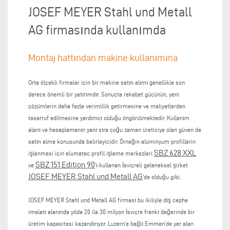
JOSEF MEYER Stahl und Metall
AG firmasında kullanımda
Montaj hattından makine kullanımına
Orta ölçekli firmalar için bir makine satın alımı genellikle son
derece önemli bir yatırımdır. Sonuçta rekabet gücünün, yeni
çözümlerin daha fazla verimlilik getirmesine ve maliyetlerden
tasarruf edilmesine yardımcı olduğu öngörülmektedir. Kullanım
alanı ve hesaplamanın yanı sıra çoğu zaman üreticiye olan güven de
satın alma konusunda belirleyicidir. Örneğin alüminyum profillerin
SBZ 628 XXL
işlenmesi için elumatec profil işleme merkezleri
SBZ 151 Edition 90
ve
'ı kullanan İsviçreli geleneksel şirket
JOSEF MEYER Stahl und Metall AG
'de olduğu gibi.
JOSEF MEYER Stahl und Metall AG firması bu ikiliyle dış cephe
imalatı alanında yılda 20 ila 30 milyon İsviçre frankı değerinde bir
üretim kapasitesi kazandırıyor. Luzern'e bağlı Emmen'de yer alan