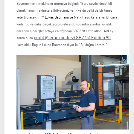
Baumann yeni makineler aramaya başladı: "Soru şuydu; öncelikli
olarak hangi makinelere ihtiyacımız var – ya da belki de bir tanesi
yeterli olacak mı?"
Lukas Baumann ve
Mark Hess karara varılıncaya
kadar bu ve daha birçok soruyu ele aldı: Kullanım alanına yönelik
önceden siparişler ortaya çıktığından SBZ 628 satın alındı. Altı ay
profil işleme merkezi SBZ 151 Edition 90
sonra buna
ilave oldu. Bugün Lukas Baumann diyor ki: "Bu doğru karardı."