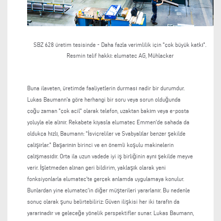
SBZ 628 üretim tesisinde - Daha fazla verimlilik için "çok büyük katkı".
Resmin telif hakkı:
elumatec AG, Mühlacker
Buna ilaveten, üretimde faaliyetlerin durması nadir bir durumdur.
Lukas Baumann'a göre herhangi bir soru veya sorun olduğunda
çoğu zaman "çok acil" olarak telefon, uzaktan bakım veya e-posta
yoluyla ele alınır. Rekabete kıyasla elumatec Emmen'de sahada da
oldukça hızlı, Baumann: "İsviçreliler ve Svabyalılar benzer şekilde
çalışırlar." Başarının birinci ve en önemli koşulu makinelerin
çalışmasıdır. Orta ila uzun vadede iyi iş birliğinin aynı şekilde meyve
verir. İşletmeden alınan geri bildirim, yaklaşık olarak yeni
fonksiyonlarla elumatec'te gerçek anlamda uygulamaya konulur.
Bunlardan yine elumatec'in diğer müşterileri yararlanır. Bu nedenle
sonuç olarak şunu belirtebiliriz: Güven ilişkisi her iki tarafın da
yararınadır ve geleceğe yönelik perspektifler sunar. Lukas Baumann,