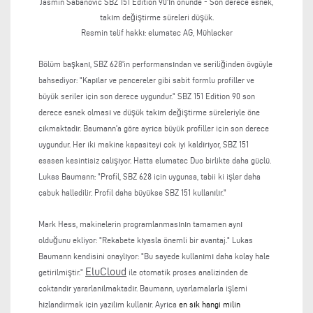
Jasmin Sabanovic SBZ 151 Edition 90'ın önünde - Son derece esnek,
takım değiştirme süreleri düşük.
Resmin telif hakkı:
elumatec AG, Mühlacker
Bölüm başkanı, SBZ 628'in performansından ve seriliğinden övgüyle
bahsediyor: "Kapılar ve pencereler gibi sabit formlu profiller ve
büyük seriler için son derece uygundur." SBZ 151 Edition 90 son
derece esnek olması ve düşük takım değiştirme süreleriyle öne
çıkmaktadır. Baumann'a göre ayrıca büyük profiller için son derece
uygundur. Her iki makine kapasiteyi çok iyi kaldırıyor, SBZ 151
esasen kesintisiz çalışıyor. Hatta elumatec Duo birlikte daha güçlü.
Lukas Baumann: "Profil, SBZ 628 için uygunsa, tabii ki işler daha
çabuk halledilir. Profil daha büyükse SBZ 151 kullanılır."
Mark Hess, makinelerin programlanmasının tamamen aynı
olduğunu ekliyor: "Rekabete kıyasla önemli bir avantaj." Lukas
Baumann kendisini onaylıyor: "Bu sayede kullanımı daha kolay hale
EluCloud
getirilmiştir."
ile otomatik proses analizinden de
çoktandır yararlanılmaktadır. Baumann, uyarlamalarla işlemi
hızlandırmak için yazılım kullanır. Ayrıca
en sık hangi milin