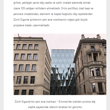
şirket, yaklaşık yarısı dış cephe ve çelik imalatı alanında olmak
üzere 120 çalışan istihdam etmektedir. Ürün portföyü; özel kapı ve
pencere imalatından, element ve kapalı boşluklu dış cephelerden
Zürih Sigorta şirketinin yeni ana merkezinin inşası gibi büyük
projelere kadar uzanmaktadır.
Zürih Sigorta'nın yeni ana merkezi - Emmen'de üretilen prizma dış
cephe sayesinde izlenim bırakan bir görüntü.