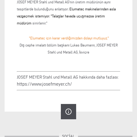
JOSEF MEYER Stahl und Metall AG'nin üretim müdürünün aynı
tespitlerde bulunduğunu anlatıyor
: Elumatec makinelerinden asla
vazgeçmek istemiyor: "Talaşlar havada uçuşmazsa üretim
müdürüm
sinirlenir."
"Elumatec için karar verdiğimizden dolayı mutluyuz."
Dış cephe imalatı bölüm başkanı Lukas Baumann, JOSEF MEYER
Stahl und Metall AG, İsviçre
JOSEF MEYER Stahl und Metall AG hakkında daha fazlası:
https://www.josefmeyer.ch/
info_outline