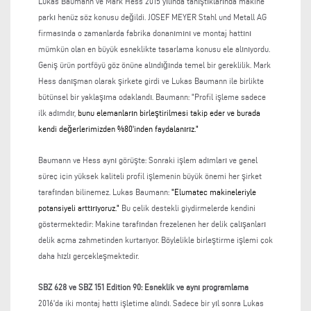
Lukas Baumann ve Mark Hess 2015 yılında tanıştıklarında makine
parkı henüz söz konusu değildi. JOSEF MEYER Stahl und Metall AG
firmasında o zamanlarda fabrika donanımını ve montaj hattını
mümkün olan en büyük esneklikte tasarlama konusu ele alınıyordu.
Geniş ürün portföyü göz önüne alındığında temel bir gereklilik. Mark
Hess danışman olarak şirkete girdi ve Lukas Baumann ile birlikte
bütünsel bir yaklaşıma odaklandı. Baumann: "Profil işleme sadece
ilk adımdır,
bunu elemanların birleştirilmesi takip eder ve burada
kendi değerlerimizden %80'inden faydalanırız."
Baumann ve Hess aynı görüşte: Sonraki işlem adımları ve genel
süreç için yüksek kaliteli profil işlemenin büyük önemi her şirket
tarafından bilinemez. Lukas Baumann:
"Elumatec makineleriyle
potansiyeli arttırıyoruz."
Bu çelik destekli giydirmelerde kendini
göstermektedir: Makine tarafından frezelenen her delik çalışanları
delik açma zahmetinden kurtarıyor. Böylelikle birleştirme işlemi çok
daha hızlı gerçekleşmektedir.
SBZ 628 ve SBZ 151 Edition 90: Esneklik ve aynı programlama
2016'da iki montaj hattı işletime alındı. Sadece bir yıl sonra Lukas