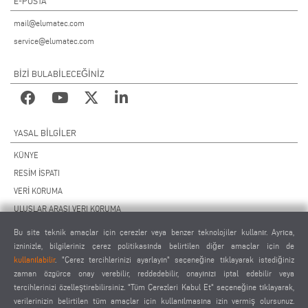
E-POSTA
mail@elumatec.com
service@elumatec.com
BİZİ BULABİLECEĞİNİZ
YASAL BILGILER
KÜNYE
RESİM İSPATI
VERİ KORUMA
ULUSLAR ARASI VERI KORUMA
GENEL ÇALIŞMA KOŞULLARI
Bu site teknik amaçlar için çerezler veya benzer teknolojiler kullanır. Ayrıca,
UZAKTAN BAKIM SÖZLEŞMESİ
izninizle, bilgileriniz çerez politikasında belirtilen diğer amaçlar için de
kullanılabilir
. "Çerez tercihlerinizi ayarlayın" seçeneğine tıklayarak istediğiniz
ÇEREZ AYARLARI
zaman özgürce onay verebilir, reddedebilir, onayınızı iptal edebilir veya
TEDARİKÇİLER DAVRANIŞ KURALLARI
tercihlerinizi özelleştirebilirsiniz. "Tüm Çerezleri Kabul Et" seçeneğine tıklayarak,
verilerinizin belirtilen tüm amaçlar için kullanılmasına izin vermiş olursunuz.