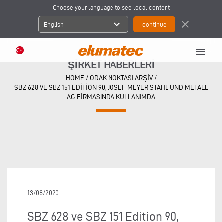
Choose your language to see local content
expand_more
close
English
menu
ŞIRKET HABERLERI
HOME
/
ODAK NOKTASI ARŞIV
/
SBZ 628 VE SBZ 151 EDITION 90, JOSEF MEYER STAHL UND METALL
AG FIRMASINDA KULLANIMDA
13/08/2020
SBZ 628 ve SBZ 151 Edition 90,