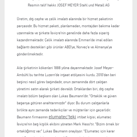
Resmin telif hakkı:
JOSEF MEYER Stahl und Metall AG
Üretim, dış cephe ve çelik imalatı alanında bir hizmet paketinin
parçasıdır. Bu hizmet paketi, planlamadan, montajdan bakıma kadar
uzanmakta ve şirkete İsviçre'nin genelinde daha fazla sipariş
kazandırmaktadır. Çelik imalatı alanında Emmen'de imal edilen
bağlantı destekleri gibi ürünler ABD'ye, Norveç'e ve Almanya'ya
gönderilmektedir.
Aile şirketinin kökenleri 1888 yılına dayanmaktadır. Josef Meyer-
Ambühl bu tarihte Luzern'de inşaat atölyesini kurdu. 2010'dan beri
beşinci nesil görev başındadır, onun zamanında dört çalışan
yönetimi satın alarak şirketi devraldı. Ortaklardan biri, dış cephe
imalatı bölüm başkanı olan Lukas Baumann'dır. "Ortaklık ve güven
başarıya götüren anahtarımızdır" diyor. Bu durum çalışanlarla
birlikte aynı zamanda tedarikçiler ve müşteriler için geçerlidir.
elumatec'teki
Baumann firmasının
irtibat kişisi, elumatec
İsviçre'nin beş kişilik ekibini yöneten Mark Hess'tir. "Bizim örnek bir
ortaklığımız var." Lukas Baumann onaylıyor: "Elumatec için karar