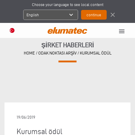
Choose your language to see local content
expand_more
close
English
menu
ŞIRKET HABERLERI
HOME
/
ODAK NOKTASI ARŞIV
/
KURUMSAL ÖDÜL
19/06/2019
Kurumsal ödül