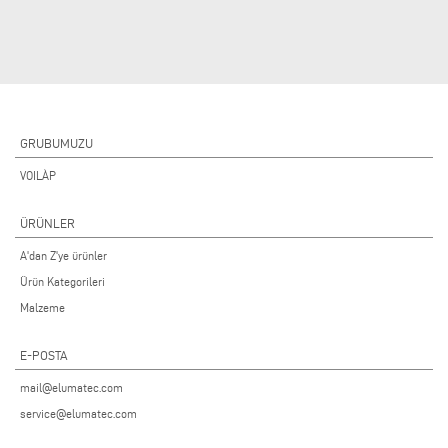
GRUBUMUZU
VOILÀP
ÜRÜNLER
A'dan Z'ye ürünler
Ürün Kategorileri
Malzeme
E-POSTA
mail@elumatec.com
service@elumatec.com