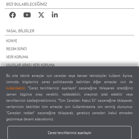
BİZİ BULABİLECEĞİNİZ
YASAL BILGILER
KÜNYE
RESİM İSPATI
VERİ KORUMA
ULUSLAR ARASI VERI KORUMA
GENEL ÇALIŞMA KOŞULLARI
Bu site teknik amaçlar için çerezler veya benzer teknolojiler kullanır. Ayrıca,
UZAKTAN BAKIM SÖZLEŞMESİ
izninizle, bilgileriniz çerez politikasında belirtilen diğer amaçlar için de
kullanılabilir
. "Çerez tercihlerinizi ayarlayın" seçeneğine tıklayarak istediğiniz
ÇEREZ AYARLARI
zaman özgürce onay verebilir, reddedebilir, onayınızı iptal edebilir veya
TEDARİKÇİLER DAVRANIŞ KURALLARI
tercihlerinizi özelleştirebilirsiniz. "Tüm Çerezleri Kabul Et" seçeneğine tıklayarak,
verilerinizin belirtilen tüm amaçlar için kullanılmasına izin vermiş olursunuz.
"Çerezleri reddet" seçeneğine tıklayarak, gereksiz çerezleri kabul etmeden
gezinmeye devam edeceksiniz.
Çerez tercihlerinizi ayarlayın