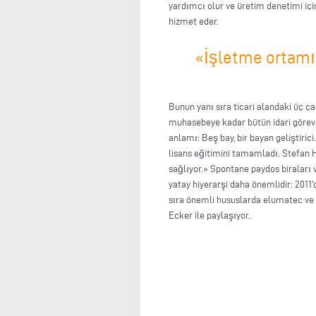
yardımcı olur ve üretim denetimi içi
hizmet eder.
«İşletme ortamım
Bunun yanı sıra ticari alandaki üç ç
muhasebeye kadar bütün idari görevler
anlamı: Beş bay, bir bayan geliştiric
lisans eğitimini tamamladı. Stefan 
sağlıyor.» Spontane paydos biraları ve
yatay hiyerarşi daha önemlidir: 2011
sıra önemli hususlarda elumatec ve Vo
Ecker ile paylaşıyor.