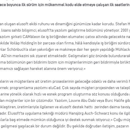
e gece boyunca ilk sürüm için mükemmel kodu elde etmeye çalışan ilk saatlerin
an oluşan elusoft ekibi ruhunu ve dinamiğini günümüze kadar korudu. Stefan Hu
lisans sahibi bilişimci, elusoft'ta yazılım geliştirme bölümünü yönetiyor. 2001
zılım şirketi CAMäleon ile iş birliğinden elumatec çatısı altında gelecekte na
ekilde Voilàp Holding'in bir parçası olan firma, hâlâ kendisiyle iş birliğini sürd
ar Schönbuch'a olan yakınlığın ve makineye dair her şeyin yapıldığı Mühlacke
c AG'nin merkezini sık ziyaret etmektedir. Gelişmeleri göz önünde bulundurarak
a bölümünün geri bildirimi bizim için müşterilerimizin geri bildirimiyle birlikt
aşımamızı sağlayan hareket alanına önem veriyoruz.»
in ve müşterilere ait üretim proseslerinin geleceğe odaklı ve daha verimli ha
yi örnek: programlama yazılımı eluCad. Çok sayıda müşteri projesinden ve talep
erine yönelik olarak hızlı ve esnek program oluşturma söz konusu olduğund
n müşteriler için bir çözümdür. Yazılım, Louvre Abu Dabi veya Burc Halife gibi 
kleştiren, üretimleriyle ilgilenen ve elusoft destek hattı zerinden daima tavsiy
dır. Elusoft'ta uygulama tekniği müdürü Hansjörg Auch-Schwarz konu ile ilgili
uklarla baş etmede mümkün olduğunca iyi destek sunmak istiyoruz.» Çoğu müşt
elişmesi şaşılacak bir durum değildir. Bu şekilde doğrudan iletişim, pazarın 