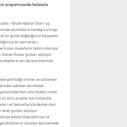
 üç programcısında fazlasıyla
ster: «Bizde hâlâ bir Start-up
 yılında elumatec'in kardeş kuruluşu
sıl bir şirket doğduğunun hikayesini
ürdüğümüz bir partnerdir».
r'e olan mesafenin tadını çıkarıyor.
 Stefan Huster şunları söylüyor:
e elbette ki son derece önemlidir.
le getirildiği ürünler ve çözümleri
lerinden edinilen tecrübeler
a günümüzde hem orta ölçekli metal
en zorlu projeler için kullanıldı.
eleri ve faaliyetleriyle destek olan
 larak şunları söylüyor:
eriye adıyla hitap edilmesi ve
gerekliliklerini önceden belirlemede