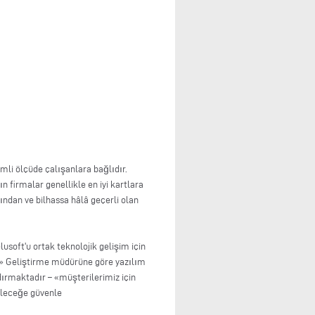
li ölçüde çalışanlara bağlıdır.
 firmalar genellikle en iyi kartlara
ından ve bilhassa hâlâ geçerli olan
usoft'u ortak teknolojik gelişim için
.» Geliştirme müdürüne göre yazılım
dırmaktadır – «müşterilerimiz için
geleceğe güvenle