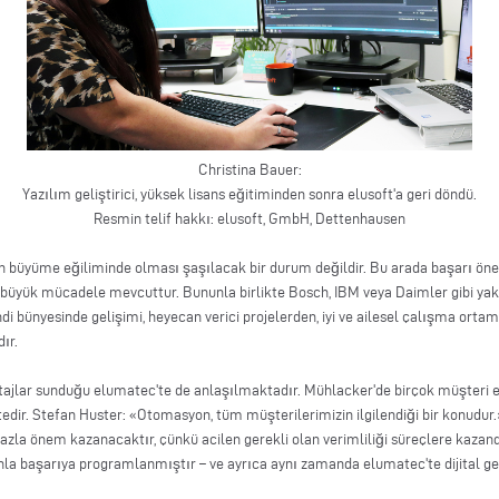
Christina Bauer:
Yazılım geliştirici, yüksek lisans eğitiminden sonra elusoft'a geri döndü.
Resmin telif hakkı: elusoft, GmbH, Dettenhausen
n büyüme eğiliminde olması şaşılacak bir durum değildir. Bu arada başarı önem
 büyük mücadele mevcuttur. Bununla birlikte Bosch, IBM veya Daimler gibi yakın
di bünyesinde gelişimi, heyecan verici projelerden, iyi ve ailesel çalışma ortam
ır.
antajlar sunduğu elumatec'te de anlaşılmaktadır. Mühlacker'de birçok müşteri el
dir. Stefan Huster: «Otomasyon, tüm müşterilerimizin ilgilendiği bir konudur
azla önem kazanacaktır, çünkü acilen gerekli olan verimliliği süreçlere kazan
nunla başarıya programlanmıştır – ve ayrıca aynı zamanda elumatec'te dijital 