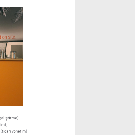
eliştirme).
im),
(ticari yönetim)