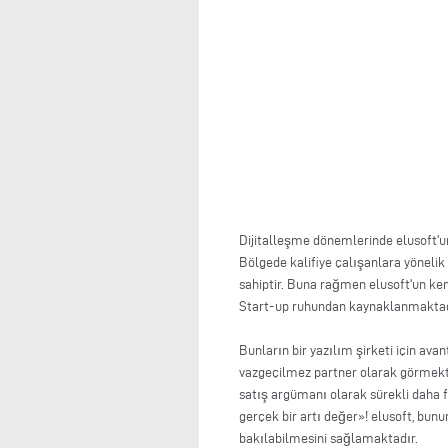
Dijitalleşme dönemlerinde elusoft'u
Bölgede kalifiye çalışanlara yönelik
sahiptir. Buna rağmen elusoft'un ken
Start-up ruhundan kaynaklanmaktad
Bunların bir yazılım şirketi için av
vazgeçilmez partner olarak görmekte
satış argümanı olarak sürekli daha f
gerçek bir artı değer»! elusoft, bu
bakılabilmesini sağlamaktadır.