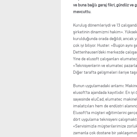
ve buna bağlı garaj fikri, gündüz v
mevcuttu.
Kuruluş dönemleriydi ve 13 çalışand
şirketinin dinamizmi hakim». Yüksek 
kurulduğunda orada değildi, ancak ya
çok iyi biliyor. Huster: «Bugün aynı ş
Dettenhausen'deki merkezde çalışanl
Yine de elusoft çalışanları elumate
«Teknisyenlerin ve elumatec pazarlam
Diğer tarafta gelişmeleri ileriye t
Bunun uygulamadaki anlamı: Makineler
elusoft'ta ajandada kayıtlıdır. En i
sayesinde eluCad, elumatec makinel
imalatçıları hem de endüstri alanında
Elusoft'ta müşteri eğitimlerini gerçe
dört uygulama teknisyeni çalışmakta
«Servisimizle müşterilerimize zorl
zamanla çok dostane bir yaklaşımın g