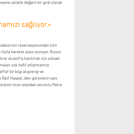
sine yönelik değerli bir girdi olarak
mamızı sağlıyor.»
el odalarının rezervasyonundan tüm
ha fazla hareket alanı sunuyor. Bunun
ekrar elusoft'a katılmak için yüksek
maları çok hafif atlatmamızı
faf bir bilgi alışverişi ve
Ralf Haspel, idari görevlerin yanı
görevini ticari alandan sorumlu Petra