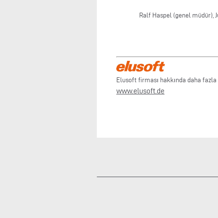
Ralf Haspel (genel müdür), J
Elusoft firması hakkında daha fazla b
www.elusoft.de