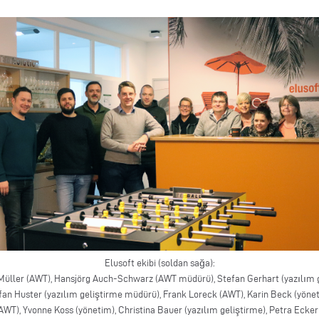
Elusoft ekibi (soldan sağa):
Müller (AWT), Hansjörg Auch-Schwarz (AWT müdürü), Stefan Gerhart (yazılım g
fan Huster (yazılım geliştirme müdürü), Frank Loreck (AWT), Karin Beck (yönet
AWT), Yvonne Koss (yönetim), Christina Bauer (yazılım geliştirme), Petra Ecker 