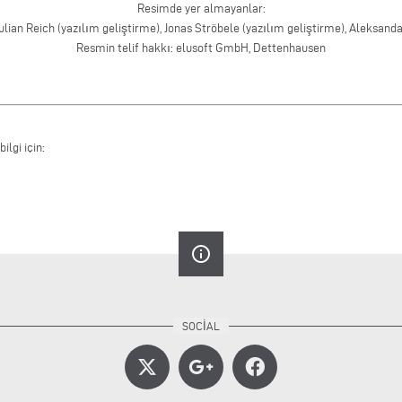
Resimde yer almayanlar:
ulian Reich (yazılım geliştirme), Jonas Ströbele (yazılım geliştirme), Aleksandar
Resmin telif hakkı: elusoft GmbH, Dettenhausen
ilgi için:
info_outline