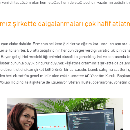
n yeni dijital çözüm olan hem eluCad hem de eluCloud için yazılımın geliştirilme
ız şirkette dalgalanmaları çok hafif atlat
alışan ekibe dahildir. Firmanın bel kemiğidirler ve eğitim katılımcıları için ot
le ilgilenirler. Bu, altı geliştiricinin her gün değer verdiği yaratıcılık için da
i. Bayan geliştirici mesleki öğrenimini elusoft'ta gerçekleştirdi ve sonrasında t
Huster bununla büyük bir gurur duyuyor. «İşletme ortamımız şirkette dalgalan
 düzenli etkinlikler şirket kültürünün bir parçasıdır. Esnek çalışma saatleri, şef
'den beri elusoft'ta genel müdür olan eski elumatec AG Yönetim Kurulu Başkanı 
ilàp Holding ile ilişkilerle de ilgileniyor. Stefan Hustel operasyonel yönetim 