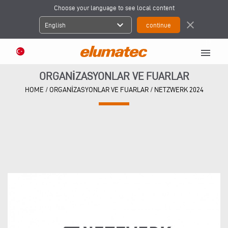
Choose your language to see local content
expand_more
close
English
menu
ORGANIZASYONLAR VE FUARLAR
HOME
/
ORGANIZASYONLAR VE FUARLAR
/
NETZWERK 2024