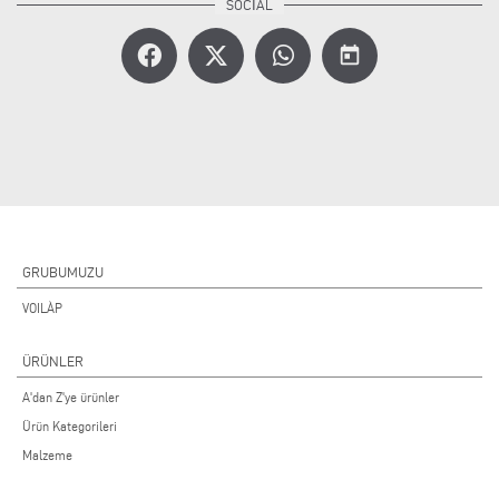
today
GRUBUMUZU
VOILÀP
ÜRÜNLER
A'dan Z'ye ürünler
Ürün Kategorileri
Malzeme