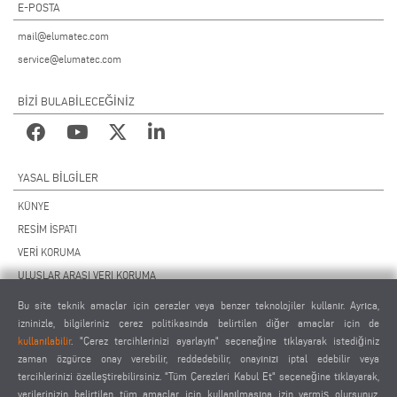
E-POSTA
mail@elumatec.com
service@elumatec.com
BİZİ BULABİLECEĞİNİZ
YASAL BILGILER
KÜNYE
RESİM İSPATI
VERİ KORUMA
ULUSLAR ARASI VERI KORUMA
GENEL ÇALIŞMA KOŞULLARI
Bu site teknik amaçlar için çerezler veya benzer teknolojiler kullanır. Ayrıca,
UZAKTAN BAKIM SÖZLEŞMESİ
izninizle, bilgileriniz çerez politikasında belirtilen diğer amaçlar için de
kullanılabilir
. "Çerez tercihlerinizi ayarlayın" seçeneğine tıklayarak istediğiniz
ÇEREZ AYARLARI
zaman özgürce onay verebilir, reddedebilir, onayınızı iptal edebilir veya
TEDARİKÇİLER DAVRANIŞ KURALLARI
tercihlerinizi özelleştirebilirsiniz. "Tüm Çerezleri Kabul Et" seçeneğine tıklayarak,
verilerinizin belirtilen tüm amaçlar için kullanılmasına izin vermiş olursunuz.