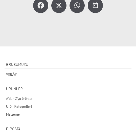
today
GRUBUMUZU
VOILÀP
ÜRÜNLER
A'dan Z'ye ürünler
Ürün Kategorileri
Malzeme
E-POSTA