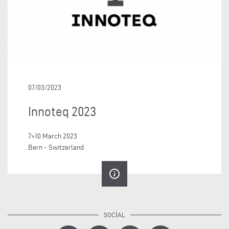
07/03/2023
Innoteq 2023
7>10 March 2023
Bern - Switzerland
info_outline