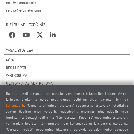
mail@elumatec.com
service@elumatec.com
BİZİ BULABİLECEĞİNİZ
YASAL BILGILER
KÜNYE
RESİM İSPATI
VERİ KORUMA
ULUSLAR ARASI VERI KORUMA
GENEL ÇALIŞMA KOŞULLARI
Bu site teknik amaçlar için çerezler veya benzer teknolojiler kullanır. Ayrıca,
UZAKTAN BAKIM SÖZLEŞMESİ
izninizle, bilgileriniz çerez politikasında belirtilen diğer amaçlar için de
kullanılabilir
. "Çerez tercihlerinizi ayarlayın" seçeneğine tıklayarak istediğiniz
ÇEREZ AYARLARI
zaman özgürce onay verebilir, reddedebilir, onayınızı iptal edebilir veya
TEDARİKÇİLER DAVRANIŞ KURALLARI
tercihlerinizi özelleştirebilirsiniz. "Tüm Çerezleri Kabul Et" seçeneğine tıklayarak,
verilerinizin belirtilen tüm amaçlar için kullanılmasına izin vermiş olursunuz.
"Çerezleri reddet" seçeneğine tıklayarak, gereksiz çerezleri kabul etmeden