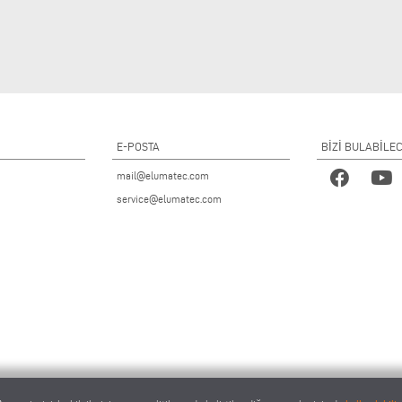
E-POSTA
BİZİ BULABİLE
mail@elumatec.com
service@elumatec.com