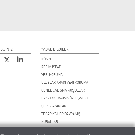
CEĞİNİZ
YASAL BILGILER
KÜNYE
RESİM İSPATI
VERİ KORUMA
ULUSLAR ARASI VERI KORUMA
GENEL ÇALIŞMA KOŞULLARI
UZAKTAN BAKIM SÖZLEŞMESİ
ÇEREZ AYARLARI
TEDARİKÇİLER DAVRANIŞ
KURALLARI