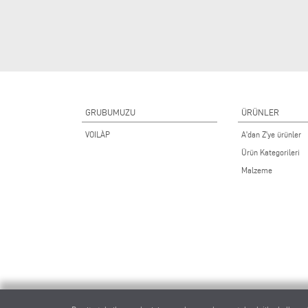
GRUBUMUZU
ÜRÜNLER
VOILÀP
A'dan Z'ye ürünler
Ürün Kategorileri
Malzeme