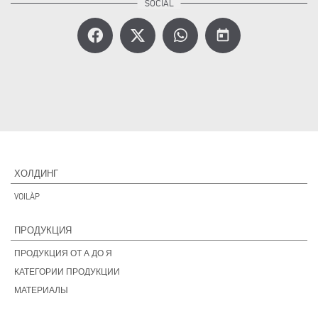
today
ХОЛДИНГ
VOILÀP
ПРОДУКЦИЯ
ПРОДУКЦИЯ ОТ А ДО Я
КАТЕГОРИИ ПРОДУКЦИИ
МАТЕРИАЛЫ