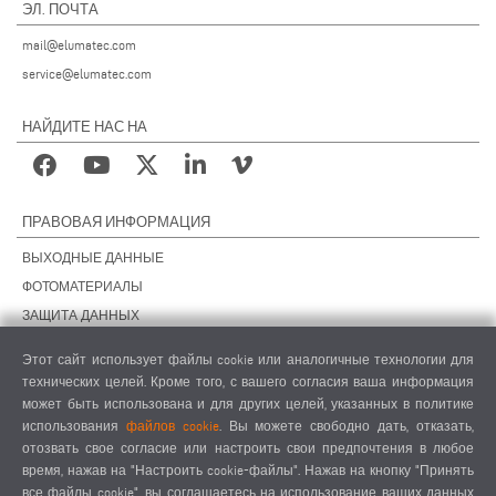
ЭЛ. ПОЧТА
mail@elumatec.com
service@elumatec.com
НАЙДИТЕ НАС НА
ПРАВОВАЯ ИНФОРМАЦИЯ
ВЫХОДНЫЕ ДАННЫЕ
ФОТОМАТЕРИАЛЫ
ЗАЩИТА ДАННЫХ
ЗАЩИТА ДАННЫХ, ЗАРУБЕЖНЫЕ ПОДРАЗДЕЛЕНИЯ
Этот сайт использует файлы cookie или аналогичные технологии для
ОБЩИЕ УСЛОВИЯ СДЕЛОК
технических целей. Кроме того, с вашего согласия ваша информация
ОБЩИЕ УСЛОВИЯ ПРОДАЖИ
может быть использована и для других целей, указанных в политике
использования
файлов cookie
. Вы можете свободно дать, отказать,
НАСТРОЙКИ COOKIES
отозвать свое согласие или настроить свои предпочтения в любое
КОДЕКС ПОВЕДЕНИЯ ПОСТАВЩИКОВ
время, нажав на "Настроить cookie-файлы". Нажав на кнопку "Принять
все файлы cookie", вы соглашаетесь на использование ваших данных