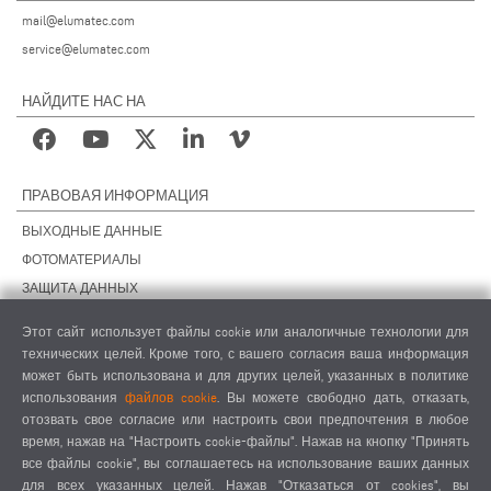
mail@elumatec.com
service@elumatec.com
НАЙДИТЕ НАС НА
ПРАВОВАЯ ИНФОРМАЦИЯ
ВЫХОДНЫЕ ДАННЫЕ
ФОТОМАТЕРИАЛЫ
ЗАЩИТА ДАННЫХ
ЗАЩИТА ДАННЫХ, ЗАРУБЕЖНЫЕ ПОДРАЗДЕЛЕНИЯ
Этот сайт использует файлы cookie или аналогичные технологии для
ОБЩИЕ УСЛОВИЯ СДЕЛОК
технических целей. Кроме того, с вашего согласия ваша информация
ОБЩИЕ УСЛОВИЯ ПРОДАЖИ
может быть использована и для других целей, указанных в политике
использования
файлов cookie
. Вы можете свободно дать, отказать,
НАСТРОЙКИ COOKIES
отозвать свое согласие или настроить свои предпочтения в любое
КОДЕКС ПОВЕДЕНИЯ ПОСТАВЩИКОВ
время, нажав на "Настроить cookie-файлы". Нажав на кнопку "Принять
все файлы cookie", вы соглашаетесь на использование ваших данных
для всех указанных целей. Нажав "Отказаться от cookies", вы