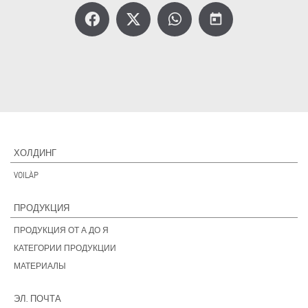
today
ХОЛДИНГ
VOILÀP
ПРОДУКЦИЯ
ПРОДУКЦИЯ ОТ А ДО Я
КАТЕГОРИИ ПРОДУКЦИИ
МАТЕРИАЛЫ
ЭЛ. ПОЧТА