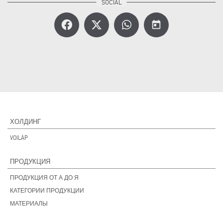
today
ХОЛДИНГ
VOILÀP
ПРОДУКЦИЯ
ПРОДУКЦИЯ ОТ А ДО Я
КАТЕГОРИИ ПРОДУКЦИИ
МАТЕРИАЛЫ