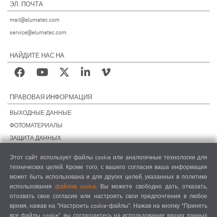
ЭЛ. ПОЧТА
mail@elumatec.com
service@elumatec.com
НАЙДИТЕ НАС НА
ПРАВОВАЯ ИНФОРМАЦИЯ
ВЫХОДНЫЕ ДАННЫЕ
ФОТОМАТЕРИАЛЫ
ЗАЩИТА ДАННЫХ
ЗАЩИТА ДАННЫХ, ЗАРУБЕЖНЫЕ ПОДРАЗДЕЛЕНИЯ
Этот сайт использует файлы cookie или аналогичные технологии для
ОБЩИЕ УСЛОВИЯ СДЕЛОК
технических целей. Кроме того, с вашего согласия ваша информация
ОБЩИЕ УСЛОВИЯ ПРОДАЖИ
может быть использована и для других целей, указанных в политике
использования
файлов cookie
. Вы можете свободно дать, отказать,
НАСТРОЙКИ COOKIES
отозвать свое согласие или настроить свои предпочтения в любое
КОДЕКС ПОВЕДЕНИЯ ПОСТАВЩИКОВ
время, нажав на "Настроить cookie-файлы". Нажав на кнопку "Принять
все файлы cookie", вы соглашаетесь на использование ваших данных