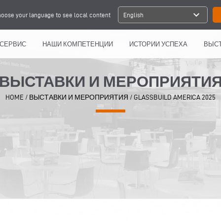
expand_more
oose your language to see local content
English
СЕРВИС
НАШИ КОМПЕТЕНЦИИ
ИСТОРИИ УСПЕХА
ВЫСТ
ВЫСТАВКИ И МЕРОПРИЯТИ
HOME
/
ВЫСТАВКИ И МЕРОПРИЯТИЯ
/
GLASSBUILD AMERICA 2025