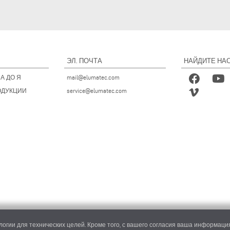
ЭЛ. ПОЧТА
НАЙДИТЕ НАС
А ДО Я
mail@elumatec.com
ОДУКЦИИ
service@elumatec.com
огии для технических целей. Кроме того, с вашего согласия ваша информация