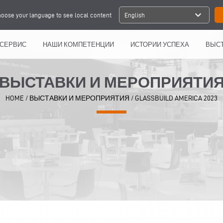
expand_more
oose your language to see local content
English
СЕРВИС
НАШИ КОМПЕТЕНЦИИ
ИСТОРИИ УСПЕХА
ВЫСТ
ВЫСТАВКИ И МЕРОПРИЯТИ
HOME
/
ВЫСТАВКИ И МЕРОПРИЯТИЯ
/
GLASSBUILD AMERICA 2023