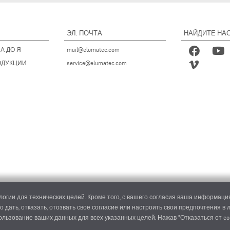
ЭЛ. ПОЧТА
НАЙДИТЕ НАС
А ДО Я
mail@elumatec.com
ОДУКЦИИ
service@elumatec.com
огии для технических целей. Кроме того, с вашего согласия ваша информация
о дать, отказать, отозвать свое согласие или настроить свои предпочтения в
пользование ваших данных для всех указанных целей. Нажав "Отказаться от co