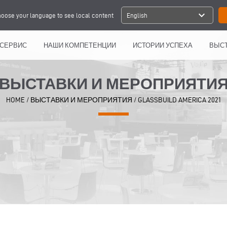
expand_more
oose your language to see local content
English
СЕРВИС
НАШИ КОМПЕТЕНЦИИ
ИСТОРИИ УСПЕХА
ВЫСТ
ВЫСТАВКИ И МЕРОПРИЯТИ
HOME
/
ВЫСТАВКИ И МЕРОПРИЯТИЯ
/
GLASSBUILD AMERICA 2021