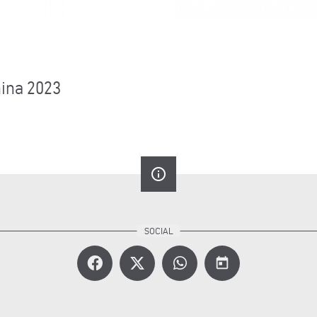
ina 2023
info_outline
today