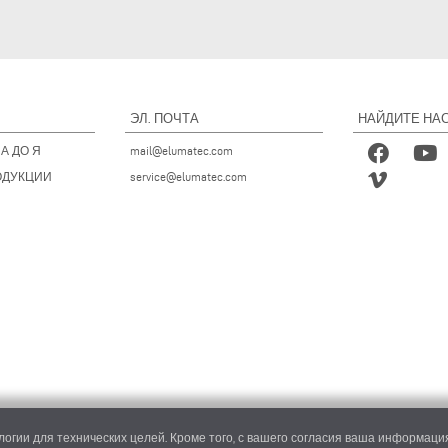
ЭЛ. ПОЧТА
НАЙДИТЕ НАС
А ДО Я
mail@elumatec.com
ОДУКЦИИ
service@elumatec.com
огии для технических целей. Кроме того, с вашего согласия ваша информация