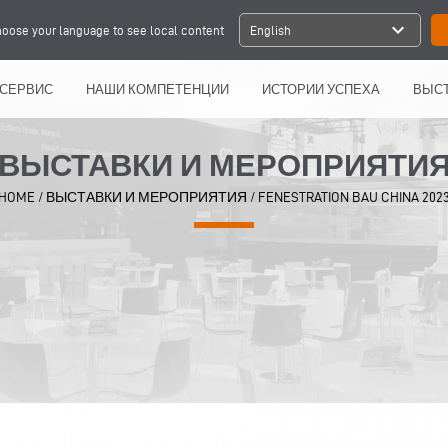
expand_more
oose your language to see local content
English
СЕРВИС
НАШИ КОМПЕТЕНЦИИ
ИСТОРИИ УСПЕХА
ВЫСТ
ВЫСТАВКИ И МЕРОПРИЯТИ
HOME
/
ВЫСТАВКИ И МЕРОПРИЯТИЯ
/
FENESTRATION BAU CHINA 202