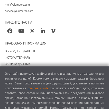
mail@elumatec.com
service@elumatec.com
НАЙДИТЕ НАС НА
ПРАВОВАЯ ИНФОРМАЦИЯ
ВЫХОДНЫЕ ДАННЫЕ
ФОТОМАТЕРИАЛЫ
ЗАЩИТА ДАННЫХ
ЗАЩИТА ДАННЫХ, ЗАРУБЕЖНЫЕ ПОДРАЗДЕЛЕНИЯ
Этот сайт использует файлы cookie или аналогичные технологии для
ОБЩИЕ УСЛОВИЯ СДЕЛОК
технических целей. Кроме того, с вашего согласия ваша информация
ОБЩИЕ УСЛОВИЯ ПРОДАЖИ
может быть использована и для других целей, указанных в политике
использования
файлов cookie
. Вы можете свободно дать, отказать,
НАСТРОЙКИ COOKIES
отозвать свое согласие или настроить свои предпочтения в любое
КОДЕКС ПОВЕДЕНИЯ ПОСТАВЩИКОВ
время, нажав на "Настроить cookie-файлы". Нажав на кнопку "Принять
все файлы cookie", вы соглашаетесь на использование ваших данных
для всех указанных целей. Нажав "Отказаться от cookies", вы