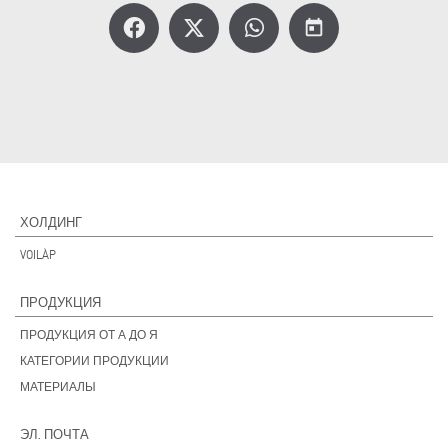
today
ХОЛДИНГ
VOILÀP
ПРОДУКЦИЯ
ПРОДУКЦИЯ ОТ А ДО Я
КАТЕГОРИИ ПРОДУКЦИИ
МАТЕРИАЛЫ
ЭЛ. ПОЧТА