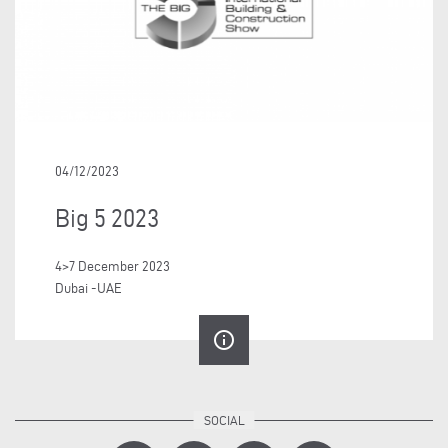
04/12/2023
Big 5 2023
4>7 December 2023
Dubai -UAE
info_outline