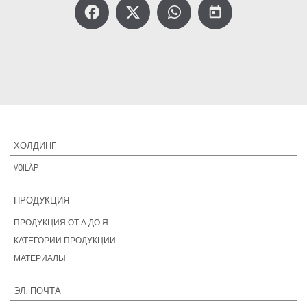
today
ХОЛДИНГ
VOILÀP
ПРОДУКЦИЯ
ПРОДУКЦИЯ ОТ А ДО Я
КАТЕГОРИИ ПРОДУКЦИИ
МАТЕРИАЛЫ
ЭЛ. ПОЧТА