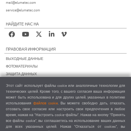
mail@elumatec.com
service@elumatec.com
НАЙДИТЕ НАС НА
ПРАВОВАЯ ИНФОРМАЦИЯ
ВЫХОДНЫЕ ДАННЫЕ
ФОТОМАТЕРИАЛЫ
ЗАЩИТА ДАННЫХ
ЗАЩИТА ДАННЫХ, ЗАРУБЕЖНЫЕ ПОДРАЗДЕЛЕНИЯ
Этот сайт использует файлы cookie или аналогичные технологии для
ОБЩИЕ УСЛОВИЯ СДЕЛОК
технических целей. Кроме того, с вашего согласия ваша информация
ОБЩИЕ УСЛОВИЯ ПРОДАЖИ
может быть использована и для других целей, указанных в политике
использования
файлов cookie
. Вы можете свободно дать, отказать,
НАСТРОЙКИ COOKIES
отозвать свое согласие или настроить свои предпочтения в любое
КОДЕКС ПОВЕДЕНИЯ ПОСТАВЩИКОВ
время, нажав на "Настроить cookie-файлы". Нажав на кнопку "Принять
все файлы cookie", вы соглашаетесь на использование ваших данных
для всех указанных целей. Нажав "Отказаться от cookies", вы