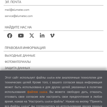
ЭЛ. ПОЧТА
mail@elumatec.com
service@elumatec.com
НАЙДИТЕ НАС НА
ПРАВОВАЯ ИНФОРМАЦИЯ
ВЫХОДНЫЕ ДАННЫЕ
ФОТОМАТЕРИАЛЫ
ЗАЩИТА ДАННЫХ
ЗАЩИТА ДАННЫХ, ЗАРУБЕЖНЫЕ ПОДРАЗДЕЛЕНИЯ
Этот сайт использует файлы cookie или аналогичные технологии для
ОБЩИЕ УСЛОВИЯ СДЕЛОК
технических целей. Кроме того, с вашего согласия ваша информация
ОБЩИЕ УСЛОВИЯ ПРОДАЖИ
может быть использована и для других целей, указанных в политике
использования
файлов cookie
. Вы можете свободно дать, отказать,
НАСТРОЙКИ COOKIES
отозвать свое согласие или настроить свои предпочтения в любое
КОДЕКС ПОВЕДЕНИЯ ПОСТАВЩИКОВ
время, нажав на "Настроить cookie-файлы". Нажав на кнопку "Принять
все файлы cookie", вы соглашаетесь на использование ваших данных