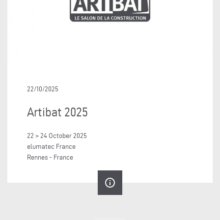
22/10/2025
Artibat 2025
22 > 24 October 2025
elumatec France
Rennes - France
info_outline