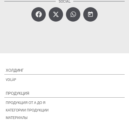
today
ХОЛДИНГ
VOILÀP
ПРОДУКЦИЯ
ПРОДУКЦИЯ ОТ А ДО Я
КАТЕГОРИИ ПРОДУКЦИИ
МАТЕРИАЛЫ