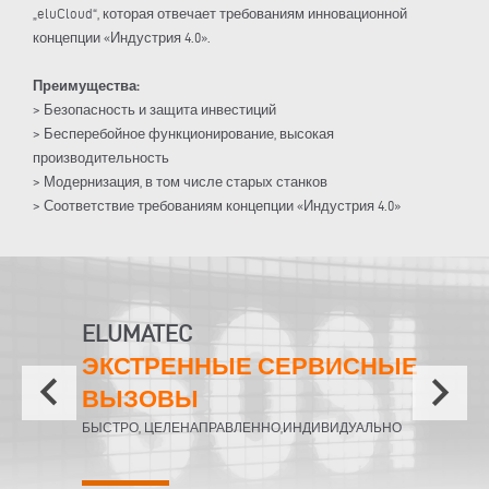
„eluCloud“, которая отвечает требованиям инновационной
концепции «Индустрия 4.0».
Преимущества:
> Безопасность и защита инвестиций
> Бесперебойное функционирование, высокая
производительность
> Модернизация, в том числе старых станков
> Соответствие требованиям концепции «Индустрия 4.0»
ELUMATEC
ЭКСТРЕННЫЕ СЕРВИСНЫЕ
keyboard_arrow_left
keyboard_arrow_right
ВЫЗОВЫ
БЫСТРО, ЦЕЛЕНАПРАВЛЕННО,ИНДИВИДУАЛЬНО