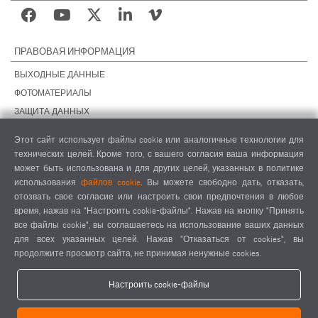
ПРАВОВАЯ ИНФОРМАЦИЯ
ВЫХОДНЫЕ ДАННЫЕ
ФОТОМАТЕРИАЛЫ
ЗАЩИТА ДАННЫХ
ЗАЩИТА ДАННЫХ, ЗАРУБЕЖНЫЕ ПОДРАЗДЕЛЕНИЯ
Этот сайт использует файлы cookie или аналогичные технологии для
ОБЩИЕ УСЛОВИЯ СДЕЛОК
технических целей. Кроме того, с вашего согласия ваша информация
ОБЩИЕ УСЛОВИЯ ПРОДАЖИ
может быть использована и для других целей, указанных в политике
использования
файлов cookie
. Вы можете свободно дать, отказать,
НАСТРОЙКИ COOKIES
отозвать свое согласие или настроить свои предпочтения в любое
КОДЕКС ПОВЕДЕНИЯ ПОСТАВЩИКОВ
время, нажав на "Настроить cookie-файлы". Нажав на кнопку "Принять
все файлы cookie", вы соглашаетесь на использование ваших данных
для всех указанных целей. Нажав "Отказаться от cookies", вы
продолжите просмотр сайта, не принимая ненужные cookies.
Настроить cookie-файлы
elumatec AG - Pinacher Straße 61 - 75417 Mühlacker - Германия - Телефон