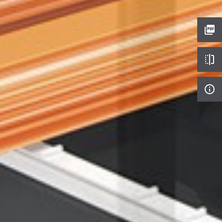
picture_as_pdf
flip
info_outline