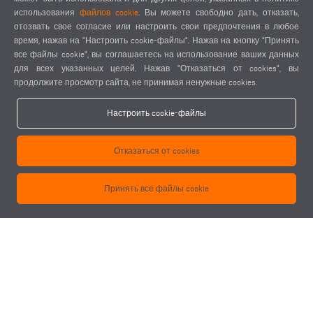
использования
файлов cookie
. Вы можете свободно дать, отказать,
Принтер этикеток
отозвать свое согласие или настроить свои предпочтения в любое
Вытяжное устройство
время, нажав на "Настроить cookie-файлы". Нажав на кнопку "Принять
Кондиционер, распределительный шкаф для температуры
все файлы cookie", вы соглашаетесь на использование ваших данных
окружающей среды < 35 °C
для всех указанных целей. Нажав "Отказаться от cookies", вы
Инструменты
продолжите просмотр сайта, не принимая ненужные cookies.
Пильные диски
Настроить cookie-файлы
Отказаться от cookies
ЗАПРОСИТЬ ПРЕДЛОЖЕНИЕ
Принять все файлы cookie
ЗАГРУЗОЧНЫЙ МАГАЗИН
В модели SBZ 628 XL в зависимости от сечения профиля
Б