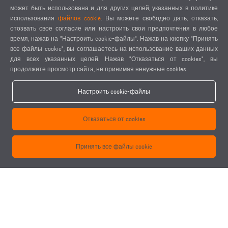
может быть использована и для других целей, указанных в политике
SBZ 151 Edition 90 - 15,0 м
использования
файлов cookie
. Вы можете свободно дать, отказать,
Макс. длина обработки с торцевой обработкой 14680 мм
отозвать свое согласие или настроить свои предпочтения в любое
Макс. длина обработки без торцевой обработки 15000 мм
время, нажав на "Настроить cookie-файлы". Нажав на кнопку "Принять
все файлы cookie", вы соглашаетесь на использование ваших данных
для всех указанных целей. Нажав "Отказаться от cookies", вы
SBZ 151 Edition 90 - 16,3 м
продолжите просмотр сайта, не принимая ненужные cookies.
Макс. длина обработки с торцевой обработкой 15980 мм
Макс. длина обработки без торцевой обработки 16300 мм
Настроить cookie-файлы
Варианты увеличенной длины возможны под заказ
Отказаться от cookies
Опции
Принять все файлы cookie
Автоматическое измерение длины с обеих сторон
Автоматическое измерение длины с обеих сторон с ходом по
оси Z
Измерение длины инструмента и контроль поломки
Нарезание резьбы без компенсирующего патрона
Устройство тактовой подачи
Трехмерный радиощуп