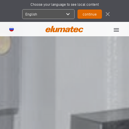
Choose your language to see local content
expand_more
close
English
menu