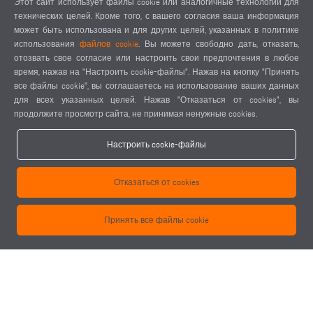
Этот сайт использует файлы cookie или аналогичные технологии для
для материала
технических целей. Кроме того, с вашего согласия ваша информация
Один упор материала слева
может быть использована и для других целей, указанных в политике
использования
файлов cookie
. Вы можете свободно дать, отказать,
Патрон для инструментов HSK-F63
отозвать свое согласие или настроить свои предпочтения в любое
Удаление стружки через поддоны для стружки
время, нажав на "Настроить cookie-файлы". Нажав на кнопку "Принять
Система минимальной смазки
все файлы cookie", вы соглашаетесь на использование ваших данных
Высокоэффективная СОЖ
для всех указанных целей. Нажав "Отказаться от cookies", вы
Пульт ручного управления
продолжите просмотр сайта, не принимая ненужные cookies.
Глубиномер
Настроить cookie-файлы
Опции
Инструменты
Отказаться от cookies
Патроны для инструментов
Измерение длины с обеих сторон
Принять все файлы cookie
Дополнительный упор для обработки изделий избыточной
длины слева
Правый контрольный упор материала для укладки заготовок с
возможностью обработки изделий избыточной длины
Блок охлаждения распределительного шкафа Green-Line с