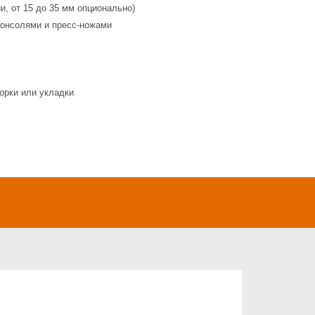
ии, от 15 до 35 мм опционально)
консолями и пресс-ножами
орки или укладки
ПРЕСС