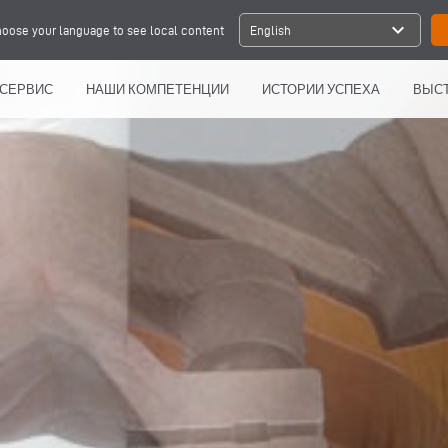
expand_more
oose your language to see local content
English
СЕРВИС
НАШИ КОМПЕТЕНЦИИ
ИСТОРИИ УСПЕХА
ВЫСТ