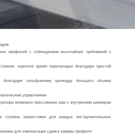
садов
тных профилей с соблюдением высочайших требований к
станком, короткое время переналадки благодаря простой
я благодаря сильфонному цилиндру большого объема
вматическим управлением
тропоры возможно прессование рам с внутренним размером
ки глубины запрессовки для каждых инструментальных
-ножами для компенсации сдвига камеры профиля