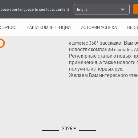
expand_more
oose your language to see local content
English
СЕРВИС
НАШИ КОМПЕТЕНЦИИ
ИСТОРИИ УСПЕХА
ВЫСТ
elumatec 360° расскажет Вам 
новостях компании elumatec A
Регулярные статьи о новых пр
применения, а также новости
получить из первых рук.
Желаем Вам интересного чтен