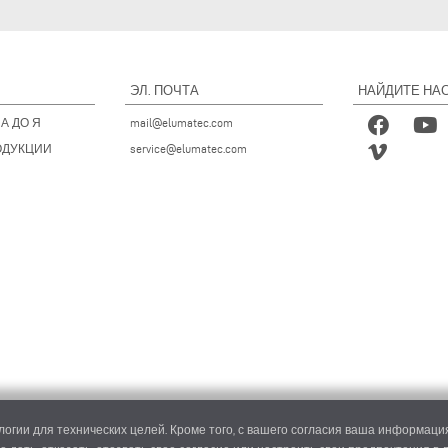
ЭЛ. ПОЧТА
НАЙДИТЕ НАС
А ДО Я
mail@elumatec.com
ОДУКЦИИ
service@elumatec.com
огии для технических целей. Кроме того, с вашего согласия ваша информация