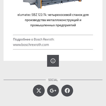
elumatec SBZ 122/74: четырехосевой станок для
производства металлоконструкций и
промышленных предприятий
Подробнее о Bosch Rexroth:
www.boschrexroth.com
info_outline