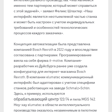
интеллектуального производства. «Мы являемся
именно тем партнером, который может справиться
с этой задачей», – заявил Феликс Шлахтер: «Наш
интерфейс является неотъемлемой частью станка
и может быть настроен с учетом индивидуальных
требований и особенностей технологических
процессов каждого заказчика».
Концепция автоматизации была представлена
компанией Bosch Rexroth в 2022 году и впоследствии
согласована с партнерами. Программирование
взяла на себя фирма it-motive. Компания-
разработчик из Дуйсбурга ранее уже создала
конфигуратор для интернет-магазина Bosch
Rexroth. В компании elumatec коммуникационный
интерфейс был адаптирован с учетом специфики
станков, работающих на заводе Schmalz+Schön.
Здесь, к примеру, используются
обрабатывающий центр 122/74
MGS 142
и пила
.
Ноу-хау elumatec в области интеллектуального
производства оказалось незаменимым в пилотном