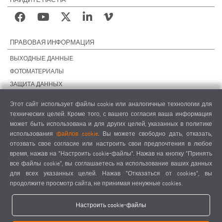
ПРАВОВАЯ ИНФОРМАЦИЯ
ВЫХОДНЫЕ ДАННЫЕ
ФОТОМАТЕРИАЛЫ
ЗАЩИТА ДАННЫХ
ЗАЩИТА ДАННЫХ, ЗАРУБЕЖНЫЕ ПОДРАЗДЕЛЕНИЯ
Этот сайт использует файлы cookie или аналогичные технологии для
ОБЩИЕ УСЛОВИЯ СДЕЛОК
технических целей. Кроме того, с вашего согласия ваша информация
ОБЩИЕ УСЛОВИЯ ПРОДАЖИ
может быть использована и для других целей, указанных в политике
использования
файлов cookie
. Вы можете свободно дать, отказать,
НАСТРОЙКИ COOKIES
отозвать свое согласие или настроить свои предпочтения в любое
КОДЕКС ПОВЕДЕНИЯ ПОСТАВЩИКОВ
время, нажав на "Настроить cookie-файлы". Нажав на кнопку "Принять
все файлы cookie", вы соглашаетесь на использование ваших данных
для всех указанных целей. Нажав "Отказаться от cookies", вы
продолжите просмотр сайта, не принимая ненужные cookies.
Настроить cookie-файлы
elumatec AG - Pinacher Straße 61 - 75417 Mühlacker - Германия - Телефон