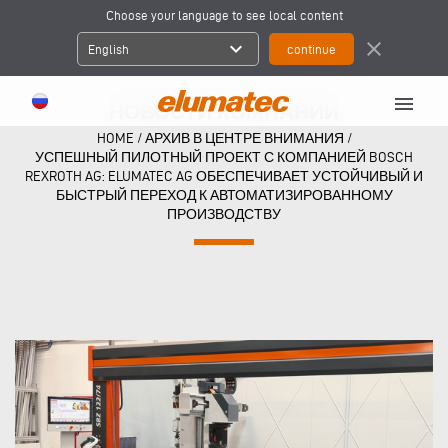
Choose your language to see local content
expand_more
close
English
menu
НОВОСТИ КОМПАНИИ
HOME
/
АРХИВ В ЦЕНТРЕ ВНИМАНИЯ
/
УСПЕШНЫЙ ПИЛОТНЫЙ ПРОЕКТ С КОМПАНИЕЙ BOSCH
REXROTH AG: ELUMATEC AG ОБЕСПЕЧИВАЕТ УСТОЙЧИВЫЙ И
БЫСТРЫЙ ПЕРЕХОД К АВТОМАТИЗИРОВАННОМУ
ПРОИЗВОДСТВУ