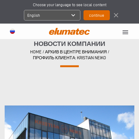
Choose your language to see local content
expand_more
close
English
menu
НОВОСТИ КОМПАНИИ
HOME
/
АРХИВ В ЦЕНТРЕ ВНИМАНИЯ
/
ПРОФИЛЬ КЛИЕНТА: KRISTIAN NEIKO