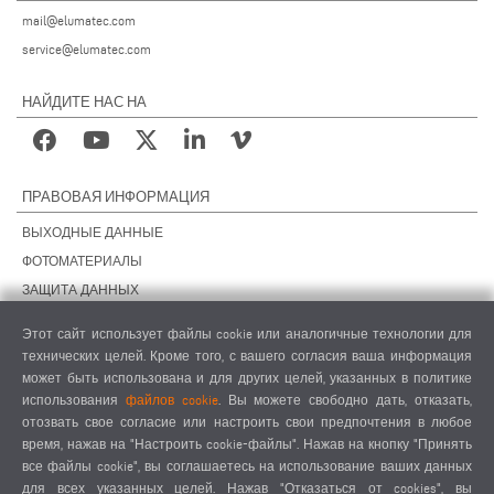
mail@elumatec.com
service@elumatec.com
НАЙДИТЕ НАС НА
ПРАВОВАЯ ИНФОРМАЦИЯ
ВЫХОДНЫЕ ДАННЫЕ
ФОТОМАТЕРИАЛЫ
ЗАЩИТА ДАННЫХ
ЗАЩИТА ДАННЫХ, ЗАРУБЕЖНЫЕ ПОДРАЗДЕЛЕНИЯ
Этот сайт использует файлы cookie или аналогичные технологии для
ОБЩИЕ УСЛОВИЯ СДЕЛОК
технических целей. Кроме того, с вашего согласия ваша информация
ОБЩИЕ УСЛОВИЯ ПРОДАЖИ
может быть использована и для других целей, указанных в политике
использования
файлов cookie
. Вы можете свободно дать, отказать,
НАСТРОЙКИ COOKIES
отозвать свое согласие или настроить свои предпочтения в любое
КОДЕКС ПОВЕДЕНИЯ ПОСТАВЩИКОВ
время, нажав на "Настроить cookie-файлы". Нажав на кнопку "Принять
все файлы cookie", вы соглашаетесь на использование ваших данных
для всех указанных целей. Нажав "Отказаться от cookies", вы