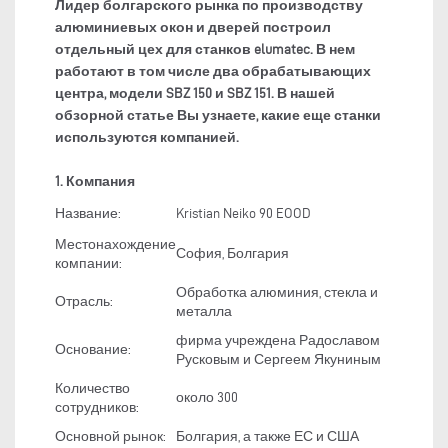
Лидер болгарского рынка по производству
алюминиевых окон и дверей построил
отдельный цех для станков elumatec. В нем
работают в том числе два обрабатывающих
центра, модели SBZ 150 и SBZ 151. В нашей
обзорной статье Вы узнаете, какие еще станки
используются компанией.
1. Компания
Название:
Kristian Neiko 90 EOOD
Местонахождение
София, Болгария
компании:
Обработка алюминия, стекла и
Отрасль:
металла
фирма учреждена Радославом
Основание:
Русковым и Сергеем Якуниным
Количество
около 300
сотрудников:
Основной рынок:
Болгария, а также ЕС и США