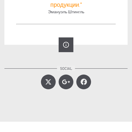
продукции.“
Эмануэль Штингль
info_outline