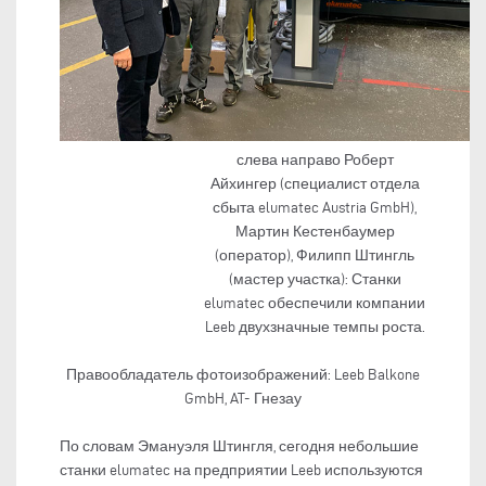
слева направо Роберт
Айхингер (специалист отдела
сбыта elumatec Austria GmbH),
Мартин Кестенбаумер
(оператор), Филипп Штингль
(мастер участка): Станки
elumatec обеспечили компании
Leeb двухзначные темпы роста.
Правообладатель фотоизображений: Leeb Balkone
GmbH, AT- Гнезау
По словам Эмануэля Штингля, сегодня небольшие
станки elumatec на предприятии Leeb используются