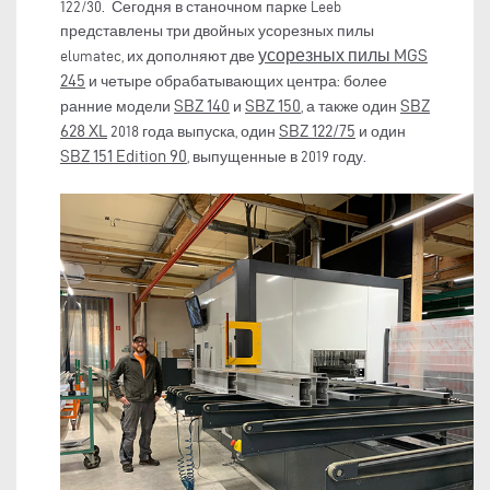
122/30. Сегодня в станочном парке Leeb
представлены три двойных усорезных пилы
усорезных пилы MGS
elumatec, их дополняют две
245
и четыре обрабатывающих центра: более
SBZ 140
SBZ 150
SBZ
ранние модели
и
, а также один
628
XL
SBZ 122/75
2018 года выпуска, один
и один
SBZ 151
Edition 90
, выпущенные в 2019 году.