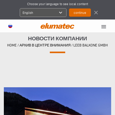
Choose your language to see local content
expand_more
close
English
menu
НОВОСТИ КОМПАНИИ
HOME
/
АРХИВ В ЦЕНТРЕ ВНИМАНИЯ
/
LEEB BALKONE GMBH