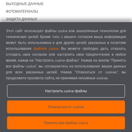
ВЫХОДНЫЕ ДАННЫЕ
ФОТОМАТЕРИАЛЫ
ЗАЩИТА ДАННЫХ
ЗАЩИТА ДАННЫХ, ЗАРУБЕЖНЫЕ ПОДРАЗДЕЛЕНИЯ
Этот сайт использует файлы cookie или аналогичные технологии для
ОБЩИЕ УСЛОВИЯ СДЕЛОК
технических целей. Кроме того, с вашего согласия ваша информация
ОБЩИЕ УСЛОВИЯ ПРОДАЖИ
может быть использована и для других целей, указанных в политике
использования
файлов cookie
. Вы можете свободно дать, отказать,
НАСТРОЙКИ COOKIES
отозвать свое согласие или настроить свои предпочтения в любое
КОДЕКС ПОВЕДЕНИЯ ПОСТАВЩИКОВ
время, нажав на "Настроить cookie-файлы". Нажав на кнопку "Принять
все файлы cookie", вы соглашаетесь на использование ваших данных
для всех указанных целей. Нажав "Отказаться от cookies", вы
продолжите просмотр сайта, не принимая ненужные cookies.
Настроить cookie-файлы
elumatec AG - Pinacher Straße 61 - 75417 Mühlacker - Германия - Телефон
Отказаться от cookies
+49 7041-14 0
-
mail@elumatec.com
elumatec AG infocenter - Lugwaldstraße 20 - 75417 Mühlacker - Германия
Принять все файлы cookie