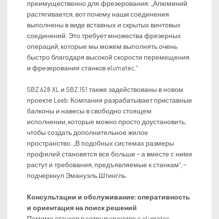
преимущественно для фрезерования: „Алюминий
растягивается, вот почему наши соединения
выполнены в виде вставных и скрытых винтовых
соединений. Это требует множества фрезерных
операций, которые мы можем выполнять очень
быстро благодаря высокой скорости перемещения
и фрезерования станков elumatec.“
SBZ 628 XL и SBZ 151 также задействованы в новом
проекте Leeb: Компания разрабатывает приставные
балконы и навесы в свободно стоящем
исполнении, которые можно просто доустановить,
чтобы создать дополнительное жилое
пространство. „В подобных системах размеры
профилей становятся все больше – а вместе с ними
растут и требования, предъявляемые к станкам“, –
подчеркнул Эмануэль Штингль.
Консультации и обслуживание: оперативность
и ориентация на поиск решений
Помимо станков в сотрудничестве с elumatec