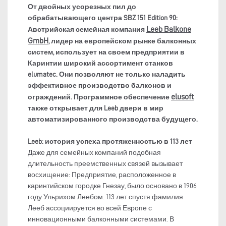
От двойных усорезных пил до
обрабатывающего центра SBZ 151 Edition 90:
Leeb Balkone
Австрийская семейная компания
GmbH
, лидер на европейском рынке балконных
систем, использует на своем предприятии в
Каринтии широкий ассортимент станков
elumatec. Они позволяют не только наладить
эффективное производство балконов и
elusoft
ограждений. Программное обеспечение
также открывает для Leeb двери в мир
автоматизированного производства будущего.
Leeb: история успеха протяженностью в 113 лет
Даже для семейных компаний подобная
длительность преемственных связей вызывает
восхищение: Предприятие, расположенное в
каринтийском городке Гнезау, было основано в 1906
году Ульрихом Леебом. 113 лет спустя фамилия
Лееб ассоциируется во всей Европе с
инновационными балконными системами. В