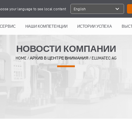
expand_more
oose your language to see local content
English
СЕРВИС
НАШИ КОМПЕТЕНЦИИ
ИСТОРИИ УСПЕХА
ВЫСТ
НОВОСТИ КОМПАНИИ
HOME
/
АРХИВ В ЦЕНТРЕ ВНИМАНИЯ
/
ELUMATEC AG