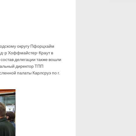
ородскому округу Пфорцхайм
а д-р Хоффмайстер-Краут в
 состав делегации также вошли
ральный директор ТПП
ленной палаты Карлсруэ по г.