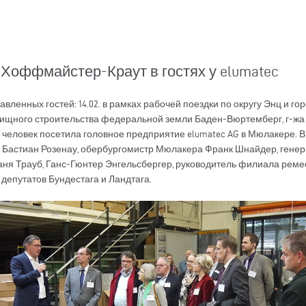
 Хоффмайстер-Краут в гостях у elumatec
вленных гостей: 14.02. в рамках рабочей поездки по округу Энц и г
илищного строительства федеральной земли Баден-Вюртемберг, г-ж
 человек посетила головное предприятие elumatec AG в Мюлакере. В
а Бастиан Розенау, обербургомистр Мюлакера Франк Шнайдер, гене
ня Трауб, Ганс-Гюнтер Энгельсбергер, руководитель филиала ремес
депутатов Бундестага и Ландтага.