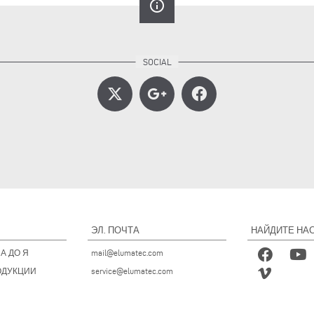
info_outline
ЭЛ. ПОЧТА
НАЙДИТЕ НАС
А ДО Я
mail@elumatec.com
ОДУКЦИИ
service@elumatec.com