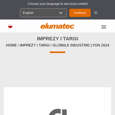
Choose your language to see local content
close
expand_more
English
menu
IMPREZY I TARGI
HOME
/
IMPREZY I TARGI
/
GLOBALE INDUSTRIE LYON 2024