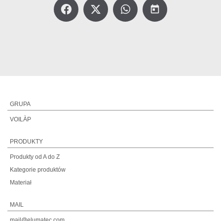
today
GRUPA
VOILÀP
PRODUKTY
Produkty od A do Z
Kategorie produktów
Materiał
MAIL
mail@elumatec.com