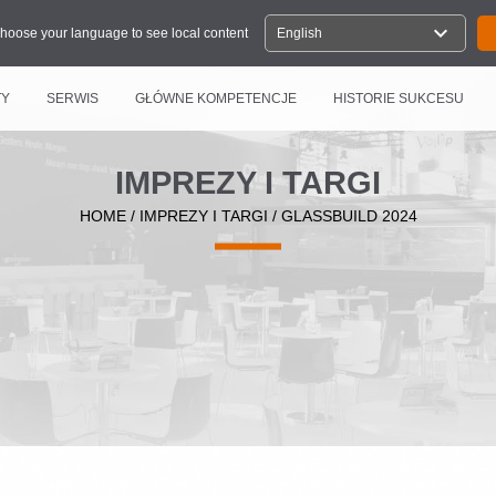
expand_more
hoose your language to see local content
English
TY
SERWIS
GŁÓWNE KOMPETENCJE
HISTORIE SUKCESU
IMPREZY I TARGI
HOME
/
IMPREZY I TARGI
/
GLASSBUILD 2024