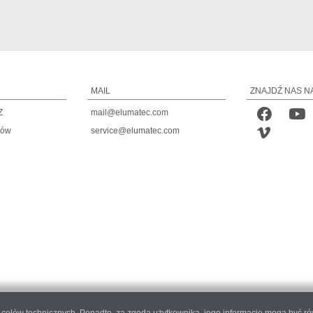
MAIL
ZNAJDŹ NAS N
Z
mail@elumatec.com
tów
service@elumatec.com