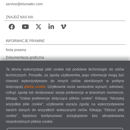
service@elumatec.com
ZNAJDŹ NAS NA
INFORMACJE PRAWNE
Nota prawna
Dokumentacja graficzna
Ochrona danych
Ta strona wykorzystuje pliki cookie lub podobne technologie do celów
Ochrona danych, rynki międzynarodowe
technicznych. Ponadto, za zgodą użytkownika, jego informacje mogą być
Ogólne warunki sprzedaży
również wykorzystywane do innych celów określonych w polityce
dotyczącej
plików cookie
. Użytkownik może swobodnie wyrazić, odmówić,
UMOWA O KONSERWACJĘ ZDALNĄ
cofnąć zgodę lub dostosować swoje preferencje w dowolnym momencie,
COOKIE SETTINGS
klikając "Ustaw preferencje dotyczące plików cookie". Klikając "Akceptuj
KODEKS POSTĘPOWANIA DOSTAWCÓW
wszystkie pliki cookie", użytkownik wyraża zgodę na wykorzystywanie
swoich danych do wszystkich wskazanych celów. Klikając "Odrzuć pliki
cookie", będziesz kontynuować przeglądanie bez akceptowania
niepotrzebnych plików cookie.