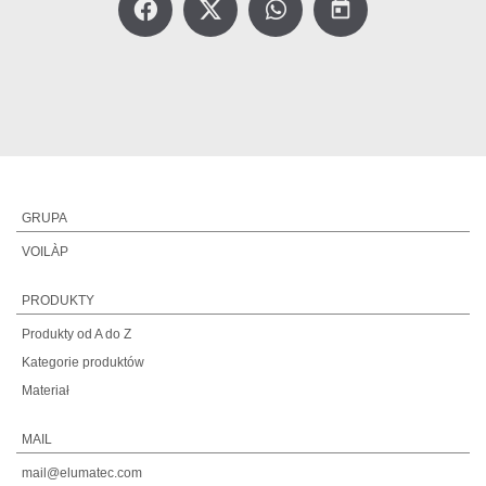
today
GRUPA
VOILÀP
PRODUKTY
Produkty od A do Z
Kategorie produktów
Materiał
MAIL
mail@elumatec.com