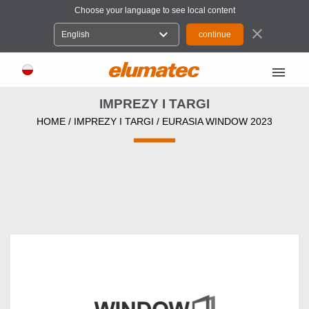
Choose your language to see local content
close
expand_more
English
menu
IMPREZY I TARGI
HOME
/
IMPREZY I TARGI
/
EURASIA WINDOW 2023