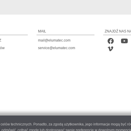
MAIL
ZNAJDŹ NAS N
Z
mail@elumatec.com
tów
service@elumatec.com
do celów technicznych. Ponadto, za zgodą użytkownika, jego informacje mogą być r
 odmówić, cofnąć zgodę lub dostosować swoje preferencje w dowolnym momencie, k