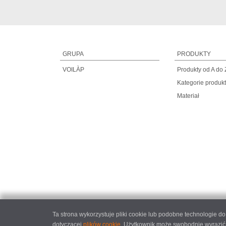
GRUPA
PRODUKTY
VOILÀP
Produkty od A do 
Kategorie produk
Materiał
Ta strona wykorzystuje pliki cookie lub podobne technologie 
dotyczącej
plików cookie
. Użytkownik może swobodnie wyrazić,