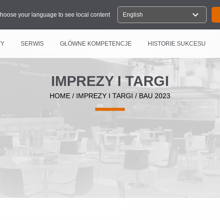
expand_more
hoose your language to see local content
English
TY
SERWIS
GŁÓWNE KOMPETENCJE
HISTORIE SUKCESU
IMPREZY I TARGI
HOME
/
IMPREZY I TARGI
/
BAU 2023