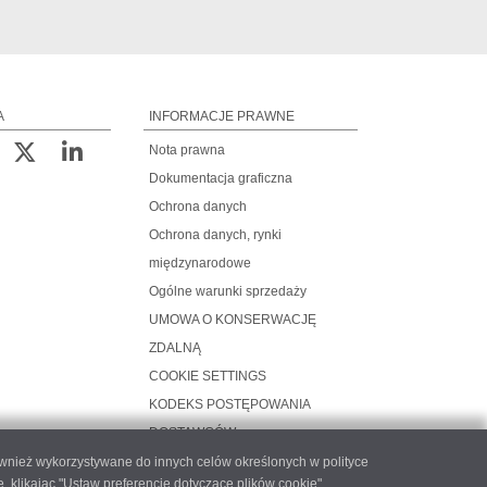
A
INFORMACJE PRAWNE
Nota prawna
Dokumentacja graficzna
Ochrona danych
Ochrona danych, rynki
międzynarodowe
Ogólne warunki sprzedaży
UMOWA O KONSERWACJĘ
ZDALNĄ
COOKIE SETTINGS
KODEKS POSTĘPOWANIA
DOSTAWCÓW
ównież wykorzystywane do innych celów określonych w polityce
likając "Ustaw preferencje dotyczące plików cookie".